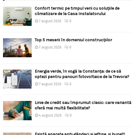
Confort termic pe timpul verii cu soluțiile de
climatizare de la Casa Instalatorului
7 august 2026
0
Top 5 meserii în domeniul construcțiilor
7 august 2026
0
Energia verde, în vogă la Constanța: de ce să
optezi pentru panouri fotovoltaice de la Trevora?
7 august 2026
0
Linie de credit sau împrumut clasic: care variantă
oferă mai multă flexibilitate?
4 august 2026
0
Există aparate anti-gândaci și ieftine, și bune?!