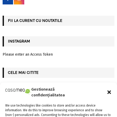
r
R
:
C
FII LA CURENT CU NOUTATILE
H
INSTAGRAM
Please enter an Access Token
CELE MAI CITITE
Gestionează
confidențialitatea
We use technologies like cookies to store and/or access device
information. We do this to improve browsing experience and to show
(non-) personalized ads. Consenting to these technologies will allow us to