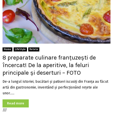
Home
LifeStyle
Retete
8 preparate culinare franțuzești de
încercat! De la aperitive, la feluri
principale și deserturi – FOTO
De-a lungul istoriei, bucătari și patiseri iscusiți din Franța au făcut
artă din gastronomie, inventând și perfecționând rețete ale
unor......
Read more
///