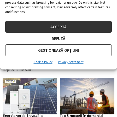
process data such as browsing behavior or unique IDs on this site. Not
consenting or withdrawing consent, may adversely affect certain features
and functions.
ACCEPTĂ
REFUZĂ
Linie de credit sau împrumut clasic: care
variantă oferă mai multă flexibilitate?
GESTIONEAZĂ OPȚIUNI
4 august 2026
0
Cookie Policy
Privacy Statement
Ai nevoie de bani pentru o renovare, pentru a acoperi cheltuieli
neprevăzute sau...
Energia verde, în vogă la
Top 5 meserii în domeniul