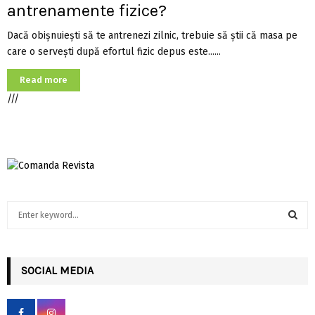
antrenamente fizice?
Dacă obișnuiești să te antrenezi zilnic, trebuie să știi că masa pe
care o servești după efortul fizic depus este......
Read more
///
S
e
a
S
r
c
SOCIAL MEDIA
E
h
f
A
o