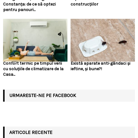
Constanța: de ce să optezi
construcțiilor
pentru panouri...
Confort termic pe timpul verii
Există aparate anti-gândaci și
cu soluțiile de climatizare de la
ieftine, și bune?!
Casa...
URMARESTE-NE PE FACEBOOK
ARTICOLE RECENTE