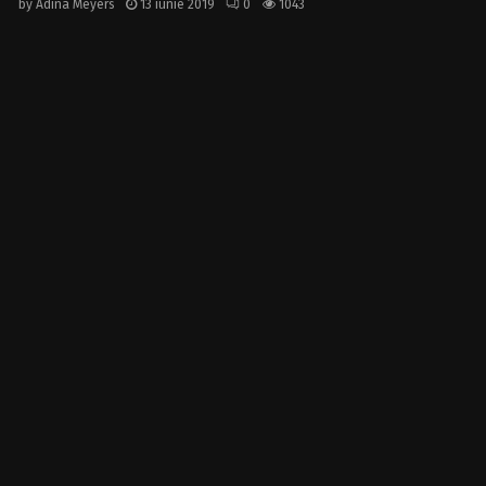
by
Adina Meyers
13 iunie 2019
0
1043