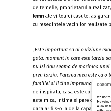
de temelie, proprietarul a realiza
lemn
ale viitoarei casute, asigur
cu resedintele vecinilor realizate 
„Este important sa ai o viziune exac
gata, moment in care este tarziu sa 
nu isi dau seama de marimea unei 
prea tarziu. Parerea mea este ca o
familiei si ii tine impreuna”
, au sp
de inspirata, casa este comparti
We use tec
este mica, intima si pare desprins
browsing 
allow us t
daca ar fi s-o ia de la capat, ar s
withdrawin