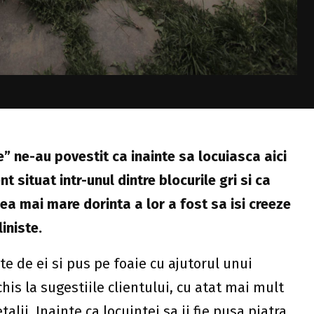
e” ne-au povestit ca inainte sa locuiasca aici
 situat intr-unul dintre blocurile gri si ca
ea mai mare dorinta a lor a fost sa isi creeze
liniste.
te de ei si pus pe foaie cu ajutorul unui
his la sugestiile clientului, cu atat mai mult
alii. Inainte ca locuintei sa ii fie pusa piatra