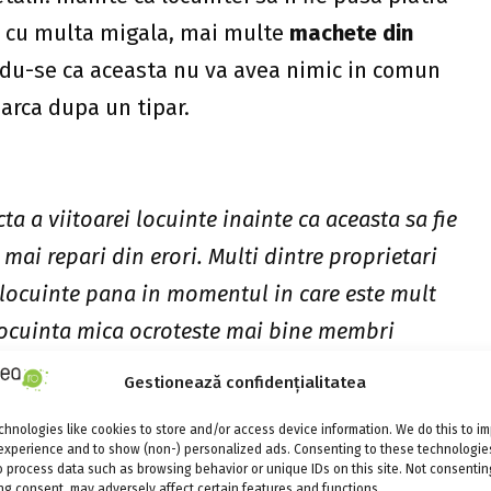
t, cu multa migala, mai multe
machete din
andu-se ca aceasta nu va avea nimic in comun
parca dupa un tipar.
ta a viitoarei locuinte inainte ca aceasta sa fie
mai repari din erori. Multi dintre proprietari
locuinte pana in momentul in care este mult
 locuinta mica ocroteste mai bine membri
us proprietarii. Pe langa arhitectura sa extrem
Gestionează confidențialitatea
mentata dupa
regulile functionalitatii.
Desi casa
hnologies like cookies to store and/or access device information. We do this to i
a din povestile cu zane, proprietarii spun ca
experience and to show (non-) personalized ads. Consenting to these technologies
o process data such as browsing behavior or unique IDs on this site. Not consentin
chimba totusi ceva: un metru patrat din
g consent, may adversely affect certain features and functions.