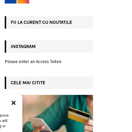
r
R
:
C
FII LA CURENT CU NOUTATILE
H
INSTAGRAM
Please enter an Access Token
CELE MAI CITITE
mprove
 will
g or