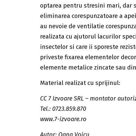
optarea pentru stresini mari, dar 
eliminarea corespunzatoare a apei
au nevoie de ventilatie corespunza
realizata cu ajutorul lacurilor spe
insectelor si care ii sporeste rezis
priveste fixarea elementelor deco
elemente metalice zincate sau din
Material realizat cu sprijinul:
CC 7 Izvoare SRL – montator autori
Tel.: 0723.859.870
www.7-izvoare.ro
Autor: Oana Voicu