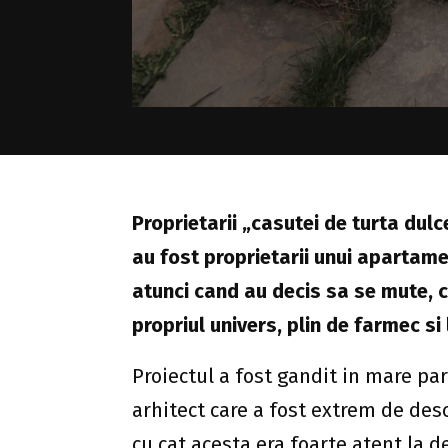
Proprietarii „casutei de turta dulc
au fost proprietarii unui apartament
atunci cand au decis sa se mute, c
propriul univers, plin de farmec si 
Proiectul a fost gandit in mare par
arhitect care a fost extrem de desc
cu cat acesta era foarte atent la det