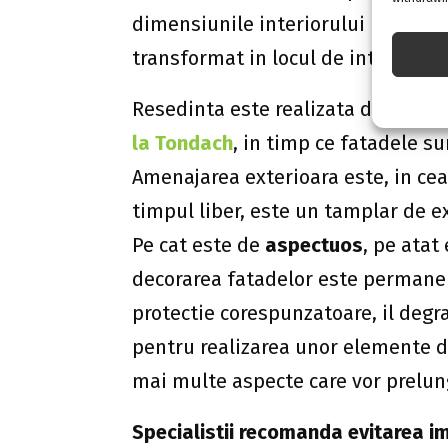
dimensiunile interiorului in favoar
transformat in locul de intalnire pre
Resedinta este realizata din cara
la Tondach
, in timp ce fatadele su
Amenajarea exterioara este, in cea
timpul liber, este un tamplar de ex
Pe cat este de
aspectuos
, pe atat
decorarea fatadelor este permanent
protectie corespunzatoare, il degr
pentru realizarea unor elemente de
mai multe aspecte care vor prelung
Specialistii r
ecomanda evitarea im