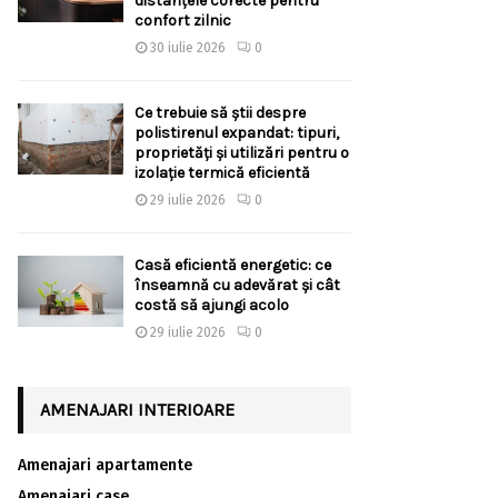
distanțele corecte pentru
confort zilnic
30 iulie 2026
0
Ce trebuie să știi despre
polistirenul expandat: tipuri,
proprietăți și utilizări pentru o
izolație termică eficientă
29 iulie 2026
0
Casă eficientă energetic: ce
înseamnă cu adevărat și cât
costă să ajungi acolo
29 iulie 2026
0
AMENAJARI INTERIOARE
Amenajari apartamente
Amenajari case