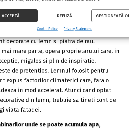
ea terasei exterioare care, in timp, s-a
ACCEPTĂ
REFUZĂ
GESTIONEAZĂ OP
ferat de catre toti ai casei si prietenii lor.
Cookie Policy
Privacy Statement
mida, cu
invelitoare din
tigla ceramica solzi de
nt decorate cu lemn si piatra de rau.
 mai mare parte, opera proprietarului care, in
ceptie, migalos si plin de inspiratie.
 este de pretentios. Lemnul folosit pentru
 expus factorilor climaterici care, fara o
adeaza in mod accelerat. Atunci cand optati
corative din lemn, trebuie sa tineti cont de
i viata fatadei.
binarilor unde se poate acumula apa,