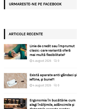
URMARESTE-NE PE FACEBOOK
ARTICOLE RECENTE
Linie de credit sau împrumut
clasic: care variantă oferă
mai multă flexibilitate?
4 august 2026
0
Există aparate anti-gândaci și
ieftine, și bune?!
4 august 2026
0
Ergonomia în bucătărie: cum
alegi înălțimile, adâncimile și