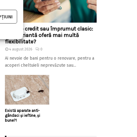
ȚIUNI
Linie de credit sau împrumut clasic:
care variantă oferă mai multă
flexibilitate?
4 august 2026
0
Ai nevoie de bani pentru o renovare, pentru a
acoperi cheltuieli neprevăzute sau...
Există aparate anti-
gândaci și ieftine, și
bune?!