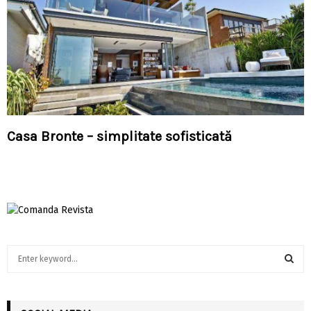
Casa Bronte – simplitate sofisticată
S
e
a
S
r
c