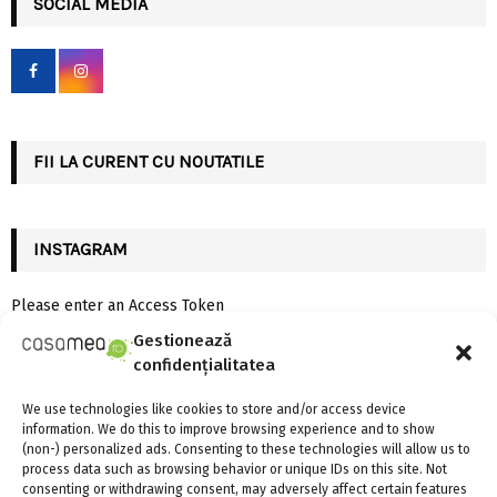
SOCIAL MEDIA
E
h
f
A
o
r
R
:
C
FII LA CURENT CU NOUTATILE
H
INSTAGRAM
Please enter an Access Token
Gestionează
confidențialitatea
CELE MAI CITITE
We use technologies like cookies to store and/or access device
information. We do this to improve browsing experience and to show
(non-) personalized ads. Consenting to these technologies will allow us to
process data such as browsing behavior or unique IDs on this site. Not
consenting or withdrawing consent, may adversely affect certain features