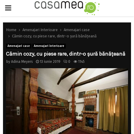
PRIMARY
MENU
Home
Amenajari Interioare
Amenajari case
Cămin cozy, cu piese rare, dintr-o şură bănăţeană
Amenajari case
Amenajari Interioare
Cămin cozy, cu piese rare, dintr-o şură bănăţeană
by
Adina Meyers
13 iunie 2019
0
1145