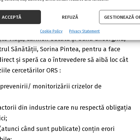
ACCEPTĂ
REFUZĂ
GESTIONEAZĂ OP
Cookie Policy
Privacy Statement
ște Viață, Carmen Uscatu și Oana Gheorghiu,
trul Sănătății, Sorina Pintea, pentru a face
rect și speră ca o întrevedere să aibă loc cât
ile cercetărilor ORS :
prevenirii/ monitorizării crizelor de
ctorii din industrie care nu respectă obligația
ci;
(atunci când sunt publicate) conțin erori
bile;