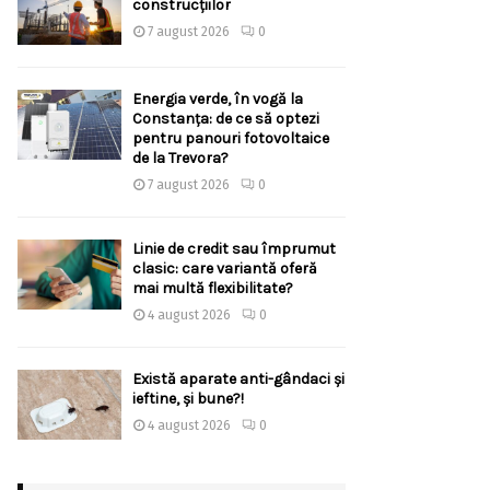
construcțiilor
7 august 2026
0
Energia verde, în vogă la
Constanța: de ce să optezi
pentru panouri fotovoltaice
de la Trevora?
7 august 2026
0
Linie de credit sau împrumut
clasic: care variantă oferă
mai multă flexibilitate?
4 august 2026
0
Există aparate anti-gândaci și
ieftine, și bune?!
4 august 2026
0