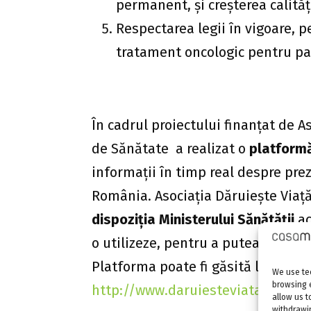
permanent, și creșterea calităț
Respectarea legii în vigoare, p
tratament oncologic pentru pa
În cadrul proiectului finanțat de 
de Sănătate a realizat o
platformă
informații în timp real despre pr
România. Asociația Dăruiește Via
dispoziția Ministerului Sănătății
ac
o utilizeze, pentru a putea să-și în
Platforma poate fi găsită la adresa
We use tec
browsing 
http://www.daruiesteviata.ro/cr
allow us t
withdrawin