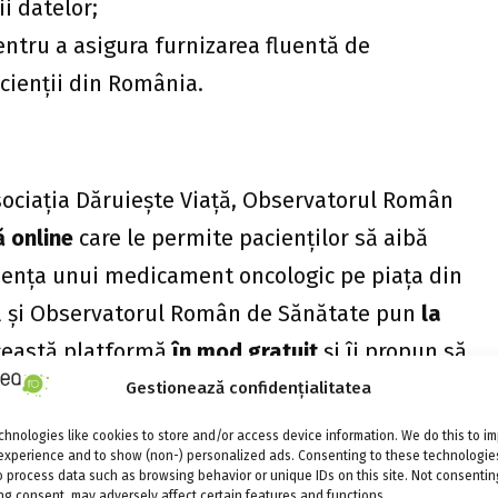
ii datelor;
entru a asigura furnizarea fluentă de
cienții din România.
Asociația Dăruiește Viață, Observatorul Român
 online
care le permite pacienților să aibă
ezența unui medicament oncologic pe piața din
ță și Observatorul Român de Sănătate pun
la
eastă platformă
în mod gratuit
și îi propun să
deplinească eficient atribuțiile legale.
Gestionează confidențialitatea
:
hnologies like cookies to store and/or access device information. We do this to i
experience and to show (non-) personalized ads. Consenting to these technologies
izamedicamente/
.
o process data such as browsing behavior or unique IDs on this site. Not consentin
g consent, may adversely affect certain features and functions.