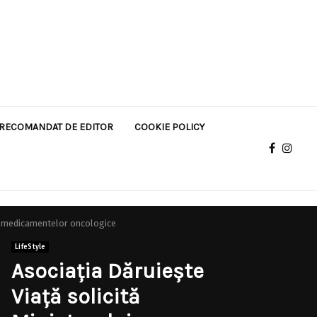
RECOMANDAT DE EDITOR
COOKIE POLICY
zei medicamentelor oncologice
LifeStyle
Asociația Dăruiește
Viață solicită