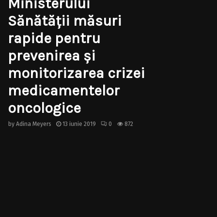
Ministerului
Sănătății măsuri
rapide pentru
prevenirea și
monitorizarea crizei
medicamentelor
oncologice
by
Adina Meyers
13 iunie 2019
0
872