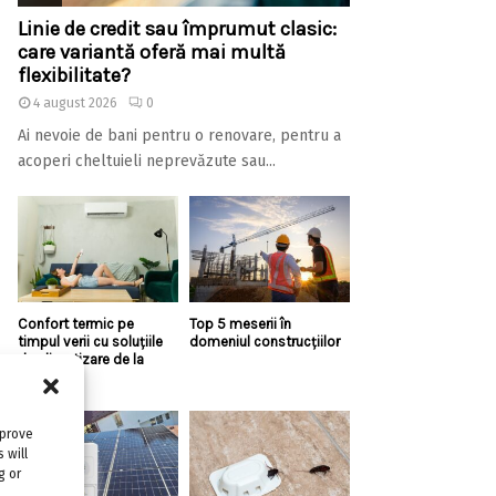
Linie de credit sau împrumut clasic:
care variantă oferă mai multă
flexibilitate?
4 august 2026
0
Ai nevoie de bani pentru o renovare, pentru a
acoperi cheltuieli neprevăzute sau...
Confort termic pe
Top 5 meserii în
timpul verii cu soluțiile
domeniul construcțiilor
de climatizare de la
Casa...
mprove
 will
g or