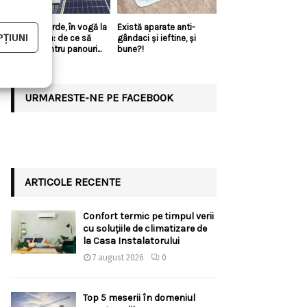
Energia verde, în vogă la
Există aparate anti-
ȚIUNI
Constanța: de ce să
gândaci și ieftine, și
optezi pentru panouri...
bune?!
URMARESTE-NE PE FACEBOOK
ARTICOLE RECENTE
Confort termic pe timpul verii
cu soluțiile de climatizare de
la Casa Instalatorului
7 august 2026
0
Top 5 meserii în domeniul