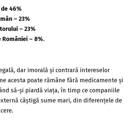
e de 46%
 român – 23%
torului – 23%
e României – 8%.
legală, dar imorală și contrară intereselor
eme acesta poate rămâne fără medicamente și
ând să-și piardă viața, în timp ce companiile
externă câștigă sume mari, din diferențele de
cere.