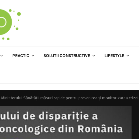
PRACTIC
SOLUTII CONSTRUCTIVE
LIFESTYLE
tă Ministerului Sănătății măsuri rapide pentru prevenirea și monitorizarea cri