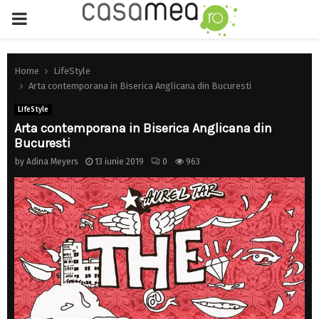
PRIMARY
MENU
Home
LifeStyle
Arta contemporana in Biserica Anglicana din Bucuresti
LifeStyle
Arta contemporana in Biserica Anglicana din
Bucuresti
by
Adina Meyers
13 iunie 2019
0
963