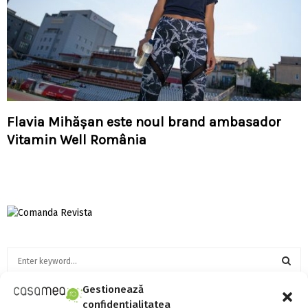
Flavia Mihășan este noul brand ambasador
Vitamin Well România
S
e
a
S
Gestionează
r
confidențialitatea