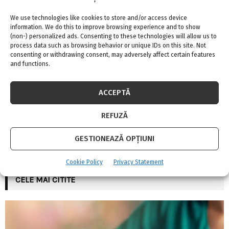
c
SOCIAL MEDIA
E
h
We use technologies like cookies to store and/or access device
f
A
information. We do this to improve browsing experience and to show
o
(non-) personalized ads. Consenting to these technologies will allow us to
process data such as browsing behavior or unique IDs on this site. Not
r
R
consenting or withdrawing consent, may adversely affect certain features
:
and functions.
C
FII LA CURENT CU NOUTATILE
H
ACCEPTĂ
REFUZĂ
INSTAGRAM
GESTIONEAZĂ OPȚIUNI
Please enter an Access Token
Cookie Policy
Privacy Statement
CELE MAI CITITE