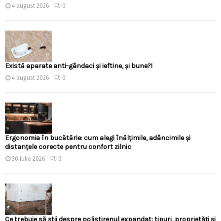
4 august 2026
0
Există aparate anti-gândaci și ieftine, și bune?!
4 august 2026
0
Ergonomia în bucătărie: cum alegi înălțimile, adâncimile și
distanțele corecte pentru confort zilnic
30 iulie 2026
0
Ce trebuie să știi despre polistirenul expandat: tipuri, proprietăți și