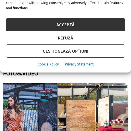
consenting or withdrawing consent, may adversely affect certain features
and functions.
ACCEPTĂ
REFUZĂ
GESTIONEAZĂ OPȚIUNI
Handmade home! Cum arată apartamentul cu
Cookie Policy
Privacy Statement
peste 750 de plante al unui model american –
FOTO&VIDEO