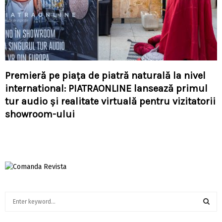
Premieră pe piața de piatră naturală la nivel
international: PIATRAONLINE lansează primul
tur audio și realitate virtuală pentru vizitatorii
showroom-ului
S
e
a
S