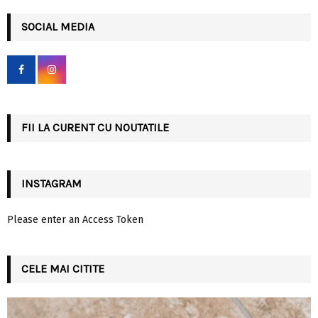
r
c
SOCIAL MEDIA
E
h
f
A
o
r
R
:
C
FII LA CURENT CU NOUTATILE
H
INSTAGRAM
Please enter an Access Token
CELE MAI CITITE