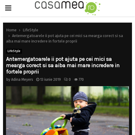
PRIMARY
MENU
Home
LifeStyle
Antemergatoarele ii pot ajuta pe cei mici sa mearga corect si sa
aiba mai mare incredere in fortele proprii
LifeStyle
Antemergatoarele ii pot ajuta pe cei mici sa
mearga corect si sa aiba mai mare incredere in
fortele proprii
by
Adina Meyers
13 iunie 2019
0
770