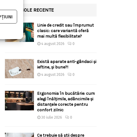
ARTICOLE RECENTE
ȚIUNI
Linie de credit sau împrumut
clasic: care variantă oferă
mai multă flexibilitate?
4 august 2026
0
Există aparate anti-gândaci și
ieftine, și bune?!
4 august 2026
0
Ergonomia în bucătărie: cum
alegi înălțimile, adâncimile și
distanțele corecte pentru
confort zilnic
30 iulie 2026
0
Ce trebuie să știi despre