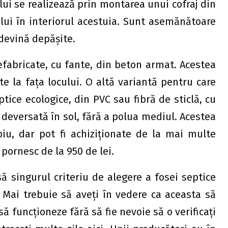
lui se realizează prin montarea unui cofraj din
ui în interiorul acestuia. Sunt asemănătoare
 devină depăşite.
refabricate, cu fante, din beton armat. Acestea
te la faţa locului. O altă variantă pentru care
tice ecologice, din PVC sau fibră de sticlă, cu
e deversată în sol, fără a polua mediul. Acestea
piu, dar pot fi achiziţionate de la mai multe
 pornesc de la 950 de lei.
să singurul criteriu de alegere a fosei septice
 Mai trebuie să aveţi în vedere ca aceasta să
 funcţioneze fără să fie nevoie să o verificaţi