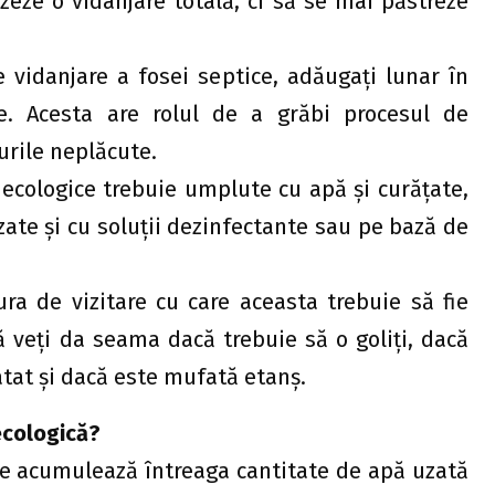
zeze o vidanjare totală, ci să se mai păstreze
 vidanjare a fosei septice, adăugaţi lunar în
e. Acesta are rolul de a grăbi procesul de
urile neplăcute.
 ecologice trebuie umplute cu apă şi curăţate,
zate şi cu soluţii dezinfectante sau pe bază de
gura de vizitare cu care aceasta trebuie să fie
ă veţi da seama dacă trebuie să o goliţi, dacă
tat şi dacă este mufată etanş.
ecologică
?
se acumulează întreaga cantitate de apă uzată