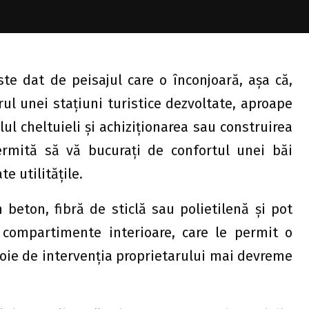
te dat de peisajul care o înconjoară, aşa că,
ul unei staţiuni turistice dezvoltate, aproape
olul cheltuieli şi achiziţionarea sau construirea
ermită să vă bucuraţi de confortul unei băi
e utilităţile.
n beton, fibră de sticlă sau polietilenă şi pot
compartimente interioare, care le permit o
voie de intervenţia proprietarului mai devreme