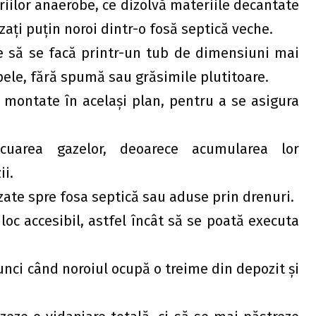
riilor anaerobe, ce dizolvă materiile decantate
zaţi puţin noroi dintr-o fosă septică veche.
ie să se facă printr-un tub de dimensiuni mai
ele, fără spumă sau grăsimile plutitoare.
e montate în acelaşi plan, pentru a se asigura
acuarea gazelor, deoarece acumularea lor
ii.
izate spre fosa septică sau aduse prin drenuri.
loc accesibil, astfel încât să se poată executa
unci când noroiul ocupă o treime din depozit şi