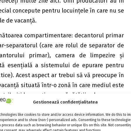
receţi multe zile aici. Unii producători au în
cial concepute pentru locuinţele în care nu se
le de vacanţă.
rmătoarea compartimentare: decantorul primar
ar-separatorul (care are rolul de separator de
antorului primar), camera de limpezire şi
ă esenţială a sistemului de epurare pentru
tice). Acest aspect ar trebui să vă preocupe în
acanţă situată într-o zonă în care mediul este
ontribuiţi la menţinerea sănătăţii sale.
Gestionează confidențialitatea
se stabileşte în următorul mod: numărul de
hnologies like cookies to store and/or access device information. We do this to i
. Iată un exemplu pentru o familie compusă din
experience and to show (non-) personalized ads. Consenting to these technologies
o process data such as browsing behavior or unique IDs on this site. Not consentin
tri. Va trebui, însă, să fiţi siguri că fosa face
g consent, may adversely affect certain features and functions.