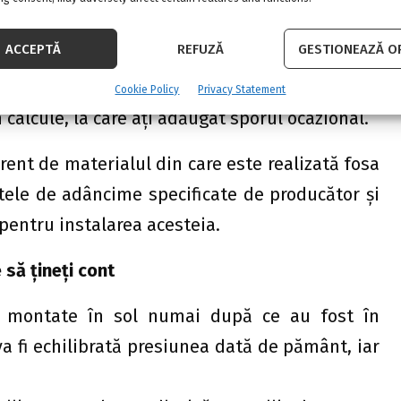
pă menajeră, mai ales că, în cazul unei case de
ACCEPTĂ
REFUZĂ
GESTIONEAZĂ OP
 Cei mai mulţi producători construiesc fose de
ă trebuie să alegeţi fosa cu o capacitate imediat
Cookie Policy
Privacy Statement
 calcule, la care aţi adăugat sporul ocazional.
rent de materialul din care este realizată fosa
otele de adâncime specificate de producător şi
 pentru instalarea acesteia.
e să ţineţi cont
ie montate în sol numai după ce au fost în
va fi echilibrată presiunea dată de pământ, iar