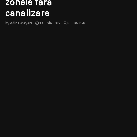
zonele fără
canalizare
by
Adina Meyers
13 iunie 2019
0
1178