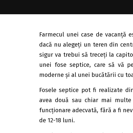
Farmecul unei case de vacanţă es
dacă nu alegeţi un teren din centr
sigur va trebui să treceţi la capit
unei fose septice, care să vă p
moderne şi al unei bucătării cu toat
Fosele septice pot fi realizate di
avea două sau chiar mai multe 
funcţionare adecvată, fără a fi ne
de 12-18 luni.