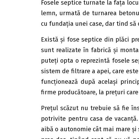
Fosele septice turnate la faţa locu
lemn, urmată de turnarea betonul
cu fundaţia unei case, dar tind să
Există şi fose septice din plăci p
sunt realizate în fabrică şi monta
puteţi opta o reprezintă fosele sep
sistem de filtrare a apei, care est
funcţionează după acelaşi princi
firme producătoare, la preţuri care
Preţul scăzut nu trebuie să fie în
potrivite pentru casa de vacanţă.
aibă o autonomie cât mai mare şi să