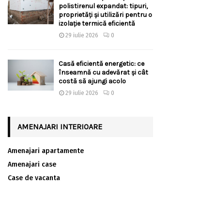
polistirenul expandat: tipuri,
proprietăți și utilizări pentru o
izolație termică eficientă
29 iulie 2026
0
Casă eficientă energetic: ce
înseamnă cu adevărat și cât
costă să ajungi acolo
29 iulie 2026
0
AMENAJARI INTERIOARE
Amenajari apartamente
Amenajari case
Case de vacanta