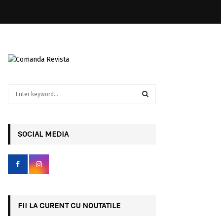
S
e
a
S
r
c
SOCIAL MEDIA
E
h
f
A
o
r
R
:
C
FII LA CURENT CU NOUTATILE
H