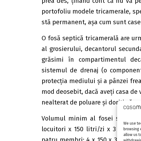
prea des, ţinând cont că nu vă pet
portofoliu modele tricamerale, spe
stă permanent, aşa cum sunt case
O fosă septică tricamerală are u
al grosierului, decantorul secund
grăsimi în compartimentul dec
sistemul de drenaj (o component
protecţia mediului şi a pânzei frea
mod deosebit, dacă aveţi casa de v
nealterat de poluare şi doriţi să c
Volumul minim al fosei septice 
We use tec
locuitori x 150 litri/zi x 3 zile
browsing 
allow us t
patru membri: 4 x 150 x 3 = 1.800 li
withdrawin