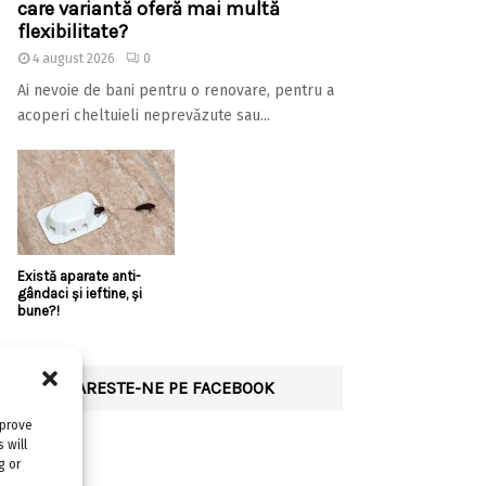
care variantă oferă mai multă
flexibilitate?
4 august 2026
0
Ai nevoie de bani pentru o renovare, pentru a
acoperi cheltuieli neprevăzute sau...
Există aparate anti-
gândaci și ieftine, și
bune?!
URMARESTE-NE PE FACEBOOK
mprove
 will
g or