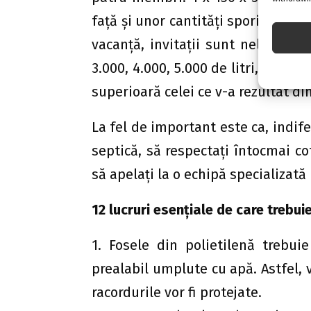
faţă şi unor cantităţi sporite de a
vacanţă, invitaţii sunt nelipsiţi.
3.000, 4.000, 5.000 de litri, aşa c
superioară celei ce v-a rezultat din
La fel de important este ca, indife
septică, să respectaţi întocmai c
să apelaţi la o echipă specializată
12 lucruri esenţiale de care trebui
1. Fosele din polietilenă trebu
prealabil umplute cu apă. Astfel, 
racordurile vor fi protejate.