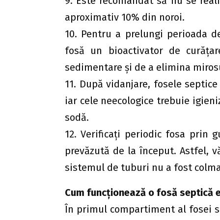
9. Este recomandat să nu se reali
aproximativ 10% din noroi.
10. Pentru a prelungi perioada de
fosă un bioactivator de curăţar
sedimentare şi de a elimina miros
11. După vidanjare, fosele septice
iar cele neecologice trebuie igieni
sodă.
12. Verificaţi periodic fosa prin 
prevăzută de la început. Astfel, v
sistemul de tuburi nu a fost colma
Cum funcţionează o fosă septică 
În primul compartiment al fosei 