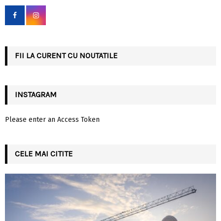
f
A
o
r
R
:
C
FII LA CURENT CU NOUTATILE
H
INSTAGRAM
Please enter an Access Token
CELE MAI CITITE