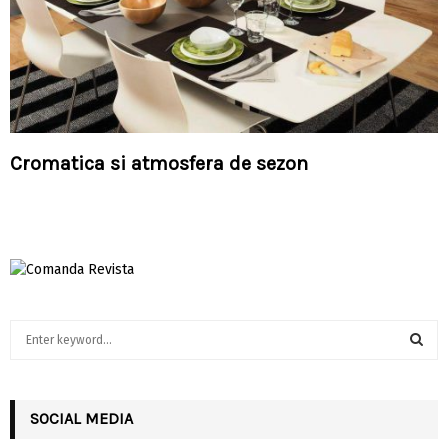
Cromatica si atmosfera de sezon
S
e
a
S
r
c
SOCIAL MEDIA
E
h