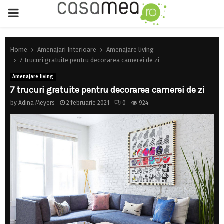
PRIMARY
MENU
Home
Amenajari Interioare
Amenajare living
7 trucuri gratuite pentru decorarea camerei de zi
Amenajare living
7 trucuri gratuite pentru decorarea camerei de zi
by
Adina Meyers
2 februarie 2021
0
924