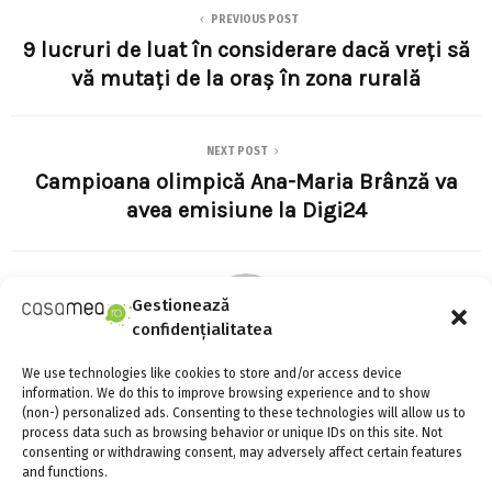
PREVIOUS POST
9 lucruri de luat în considerare dacă vreți să
vă mutați de la oraș în zona rurală
NEXT POST
Campioana olimpică Ana-Maria Brânză va
avea emisiune la Digi24
Gestionează
confidențialitatea
We use technologies like cookies to store and/or access device
Adina Meyers
information. We do this to improve browsing experience and to show
(non-) personalized ads. Consenting to these technologies will allow us to
process data such as browsing behavior or unique IDs on this site. Not
consenting or withdrawing consent, may adversely affect certain features
and functions.
RELATED POSTS