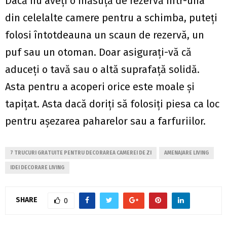
Dacă nu aveți o măsuță de rezervă într-una
din celelalte camere pentru a schimba, puteți
folosi întotdeauna un scaun de rezervă, un
puf sau un otoman. Doar asigurați-vă că
aduceți o tavă sau o altă suprafață solidă.
Asta pentru a acoperi orice este moale și
tapițat. Asta dacă doriți să folosiți piesa ca loc
pentru așezarea paharelor sau a farfuriilor.
7 TRUCURI GRATUITE PENTRU DECORAREA CAMEREI DE ZI
AMENAJARE LIVING
IDEI DECORARE LIVING
SHARE
0