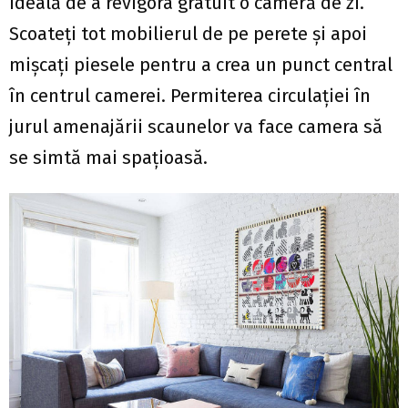
ideală de a revigora gratuit o cameră de zi.
Scoateți tot mobilierul de pe perete și apoi
mișcați piesele pentru a crea un punct central
în centrul camerei. Permiterea circulației în
jurul amenajării scaunelor va face camera să
se simtă mai spațioasă.