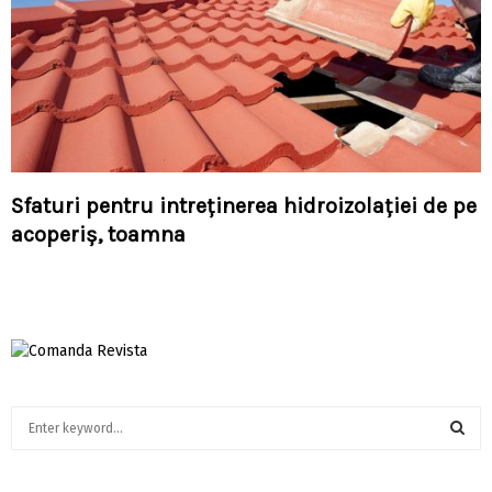
Sfaturi pentru intreținerea hidroizolației de pe
acoperiș, toamna
S
e
a
S
r