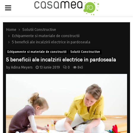
PRIMARY
MENU
Home
Solutii Constructive
Echipamente si materiale de constructii
5 beneficii ale incalzirii electrice in pardoseala
Echipamente si materiale de constructii
Solutii Constructive
5 beneficii ale incalzirii electrice in pardoseala
by
Adina Meyers
13 iunie 2019
0
845