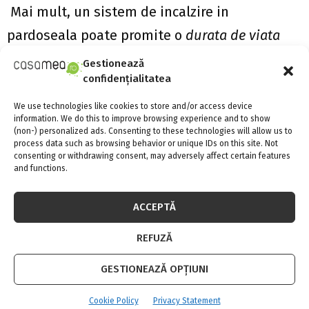
Mai mult, un sistem de incalzire in
pardoseala poate promite o
durata de viata
mare
, de peste 30 ani, motiv in minus de
Gestionează
confidențialitatea
ingrijorare daca facem referire la vechile
sisteme.
We use technologies like cookies to store and/or access device
information. We do this to improve browsing experience and to show
(non-) personalized ads. Consenting to these technologies will allow us to
Oferte avantajoase, constulanta de top si
process data such as browsing behavior or unique IDs on this site. Not
consenting or withdrawing consent, may adversely affect certain features
negociere la o firma care promoveaza
and functions.
sistemele pentru pardoseala
ACCEPTĂ
Clientii noi cu siguranta vor sa se identifice cu
REFUZĂ
un produs care are atat calitate ridicata cat si
un pret de achizitie conform asteptarilor sau
GESTIONEAZĂ OPȚIUNI
propriilor posibilitati.
Cookie Policy
Privacy Statement