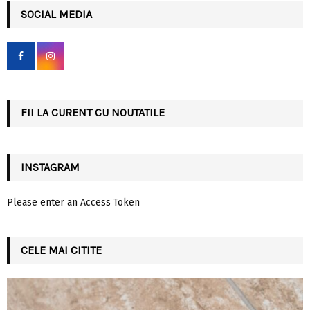
c
SOCIAL MEDIA
E
h
f
A
o
r
R
:
C
FII LA CURENT CU NOUTATILE
H
INSTAGRAM
Please enter an Access Token
CELE MAI CITITE