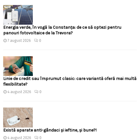
Energia verde, în vogă la Constanța: de ce să optezi pentru
panouri fotovoltaice de la Trevora?
7 august 2026
0
Linie de credit sau împrumut clasic: care variantă oferă mai multă
flexibilitate?
4 august 2026
0
Există aparate anti-gândaci și ieftine, și bune?!
4 august 2026
0