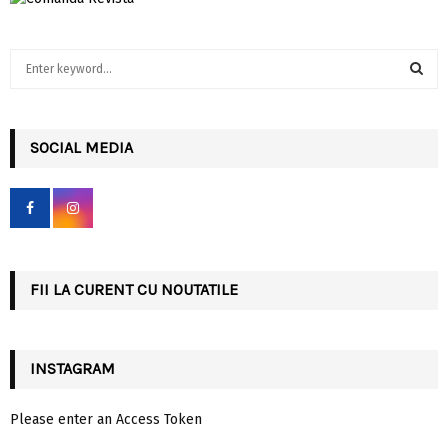
S
e
a
S
r
c
SOCIAL MEDIA
E
h
f
A
o
r
R
:
C
FII LA CURENT CU NOUTATILE
H
INSTAGRAM
Please enter an Access Token