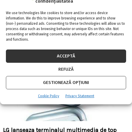
confidențialitatea
We use technologies like cookies to store and/or access device
information. We do this to improve browsing experience and to show
Knauf Insulation introduce tehnologia
(non-) personalized ads. Consenting to these technologies will allow us to
inovatoare ECOSE® in vata minerala bazaltica
process data such as browsing behavior or unique IDs on this site. Not
consenting or withdrawing consent, may adversely affect certain features
and functions.
ACCEPTĂ
REFUZĂ
GESTIONEAZĂ OPȚIUNI
Cookie Policy
Privacy Statement
LG lanseaza terminalul multimedia de top