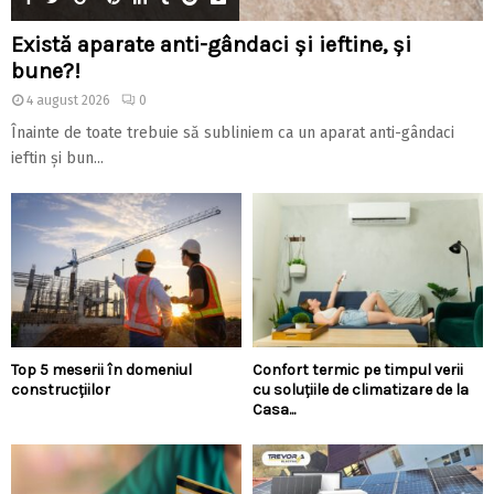
Există aparate anti-gândaci și ieftine, și
bune?!
4 august 2026
0
Înainte de toate trebuie să subliniem ca un aparat anti-gândaci
ieftin și bun...
Top 5 meserii în domeniul
Confort termic pe timpul verii
construcțiilor
cu soluțiile de climatizare de la
Casa...