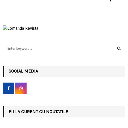
S
e
a
S
r
c
SOCIAL MEDIA
E
h
f
A
o
r
R
:
C
FII LA CURENT CU NOUTATILE
H