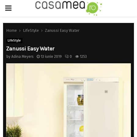
PRIMARY
MENU
Home
LifeStyle
Zanussi Easy Water
LifeStyle
Zanussi Easy Water
by
Adina Meyers
13 iunie 2019
0
1253