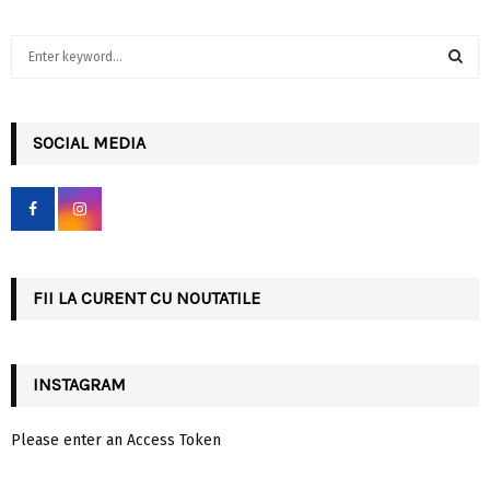
S
e
a
S
r
c
SOCIAL MEDIA
E
h
f
A
o
r
R
:
C
FII LA CURENT CU NOUTATILE
H
INSTAGRAM
Please enter an Access Token