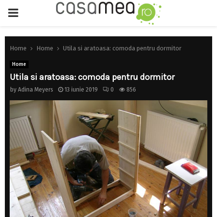
PRIMARY
MENU
Home
Home
Utila si aratoasa: comoda pentru dormitor
Home
Utila si aratoasa: comoda pentru dormitor
by
Adina Meyers
13 iunie 2019
0
856