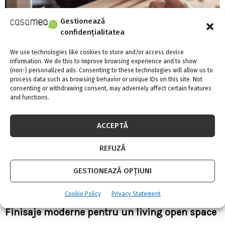
Gestionează
confidențialitatea
4 avantaje importante ale centralelor termice
We use technologies like cookies to store and/or access device
information. We do this to improve browsing experience and to show
(non-) personalized ads. Consenting to these technologies will allow us to
process data such as browsing behavior or unique IDs on this site. Not
consenting or withdrawing consent, may adversely affect certain features
and functions.
ACCEPTĂ
REFUZĂ
GESTIONEAZĂ OPȚIUNI
Cookie Policy
Privacy Statement
Finisaje moderne pentru un living open space