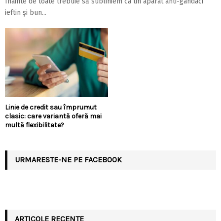
Înainte de toate trebuie să subliniem ca un aparat anti-gândaci
ieftin și bun...
Linie de credit sau împrumut
clasic: care variantă oferă mai
multă flexibilitate?
URMARESTE-NE PE FACEBOOK
ARTICOLE RECENTE