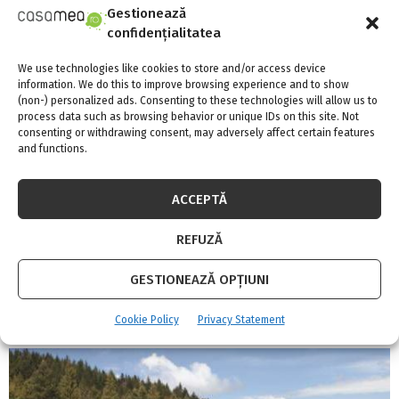
Gestionează
confidențialitatea
NEXT POST
We use technologies like cookies to store and/or access device
Simptome ale refluxului gastroesofagian și
information. We do this to improve browsing experience and to show
tratamente recomandate
(non-) personalized ads. Consenting to these technologies will allow us to
process data such as browsing behavior or unique IDs on this site. Not
consenting or withdrawing consent, may adversely affect certain features
and functions.
ACCEPTĂ
REFUZĂ
Adina Meyers
GESTIONEAZĂ OPȚIUNI
RELATED POSTS
Cookie Policy
Privacy Statement