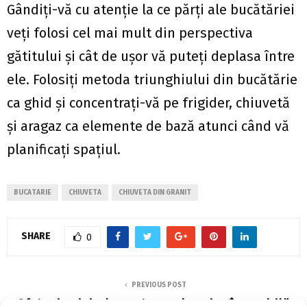
Gândiți-vă cu atenție la ce părți ale bucătăriei
veți folosi cel mai mult din perspectiva
gătitului și cât de ușor vă puteți deplasa între
ele. Folosiți metoda triunghiului din bucătărie
ca ghid și concentrați-vă pe frigider, chiuvetă
și aragaz ca elemente de bază atunci când vă
planificați spațiul.
BUCATARIE
CHIUVETA
CHIUVETA DIN GRANIT
SHARE
0
PREVIOUS POST
Sfaturi privind montarea de prize în mobilă