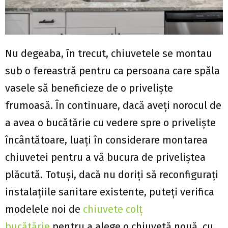
Nu degeaba, în trecut, chiuvetele se montau
sub o fereastră pentru ca persoana care spăla
vasele să beneficieze de o priveliște
frumoasă. În continuare, dacă aveți norocul de
a avea o bucătărie cu vedere spre o priveliște
încântătoare, luați în considerare montarea
chiuvetei pentru a vă bucura de priveliștea
plăcută. Totuși, dacă nu doriți să reconfigurați
instalațiile sanitare existente, puteți verifica
modelele noi de
chiuvete colț
bucătărie
pentru a alege o chiuvetă nouă, cu