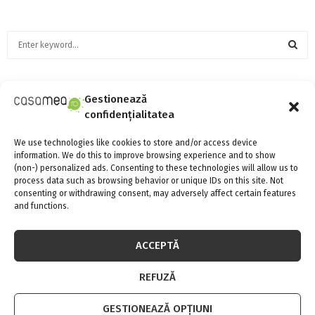
S
e
a
S
r
c
Gestionează
SOCIAL MEDIA
E
h
confidențialitatea
f
A
o
We use technologies like cookies to store and/or access device
information. We do this to improve browsing experience and to show
r
R
(non-) personalized ads. Consenting to these technologies will allow us to
:
process data such as browsing behavior or unique IDs on this site. Not
C
consenting or withdrawing consent, may adversely affect certain features
FII LA CURENT CU NOUTATILE
and functions.
H
ACCEPTĂ
INSTAGRAM
REFUZĂ
Please enter an Access Token
GESTIONEAZĂ OPȚIUNI