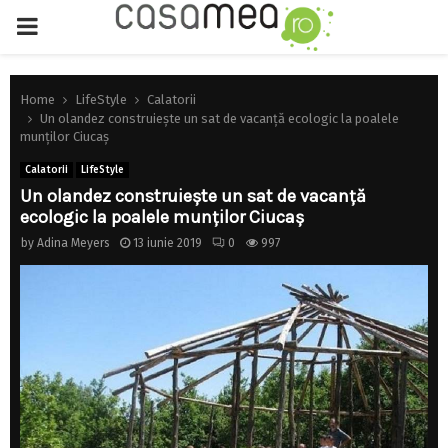
PRIMARY
MENU
Home
LifeStyle
Calatorii
Un olandez construieşte un sat de vacanţă ecologic la poalele
munţilor Ciucaş
Calatorii
LifeStyle
Un olandez construieşte un sat de vacanţă
ecologic la poalele munţilor Ciucaş
by
Adina Meyers
13 iunie 2019
0
997