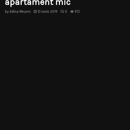
apartament mic
by
Adina Meyers
13 iunie 2019
0
972