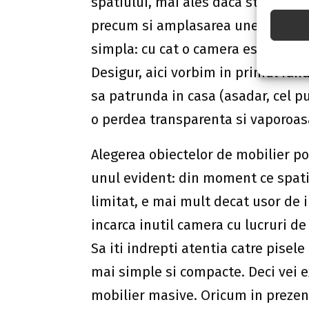
spatiului, mai ales daca stim sa 
precum si amplasarea unei oglinzi
simpla: cu cat o camera este mai l
Desigur, aici vorbim in primul rand
sa patrunda in casa (asadar, cel pu
o perdea transparenta si vaporoasa,
Alegerea obiectelor de mobilier po
unul evident: din moment ce spatiul
limitat, e mai mult decat usor de i
incarca inutil camera cu lucruri de
Sa iti indrepti atentia catre pisel
mai simple si compacte. Deci vei e
mobilier masive. Oricum in prezen