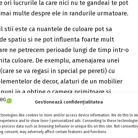
 ori lucrurile la care nici nu te gandeai te pot
mai multe despre ele in randurile urmatoare.
il stii este ca nuantele de culoare pot sa
de spatiu si ne pot influenta foarte mult
care ne petrecem perioade lungi de timp intr-o
mita culoare. De exemplu, amenajarea unei
care se va regasi in special pe pereti) cu
 elementelor de decor, alaturi de un mobilier
nuni in a obtine o camera primitoare si
Gestionează confidențialitatea
hnologies like cookies to store and/or access device information. We do this to i
mportanta este si cantitatea de lumina care
experience and to show (non-) personalized ads. Consenting to these technologies
o process data such as browsing behavior or unique IDs on this site. Not consentin
creeze usor iluzia optica de marire a
g consent, may adversely affect certain features and functions.