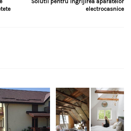
e
Solutii pentru ingrijirea aparatelor
tete
electrocasnice