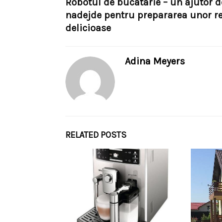
Robotul de bucatarie – un ajutor d
nadejde pentru prepararea unor re
delicioase
Adina Meyers
RELATED POSTS