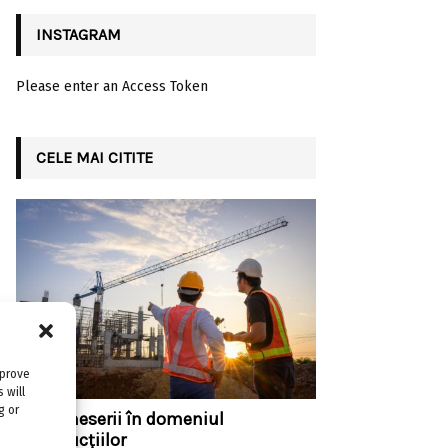
INSTAGRAM
Please enter an Access Token
CELE MAI CITITE
mprove
 will
g or
Top 5 meserii în domeniul
construcțiilor