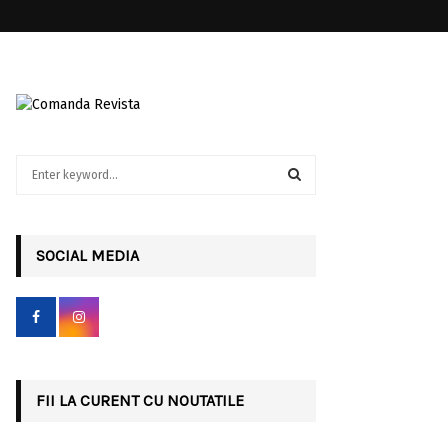
S
e
a
S
r
c
SOCIAL MEDIA
E
h
f
A
o
r
R
:
C
FII LA CURENT CU NOUTATILE
H