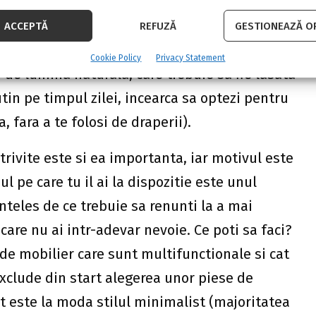
o combinam cu nuantele deschise de pe pereti,
 pe peretele opus ferestrei. Regula este una
ACCEPTĂ
REFUZĂ
GESTIONEAZĂ OP
uminata, cu atat ea va parea mai spatioasa.
Cookie Policy
Privacy Statement
 de lumina naturala, care trebuie sa fie lasata
tin pe timpul zilei, incearca sa optezi pentru
 fara a te folosi de draperii).
trivite este si ea importanta, iar motivul este
 pe care tu il ai la dispozitie este unul
nteles de ce trebuie sa renunti la a mai
 care nu ai intr-adevar nevoie. Ce poti sa faci?
e de mobilier care sunt multifunctionale si cat
xclude din start alegerea unor piese de
t este la moda stilul minimalist (majoritatea