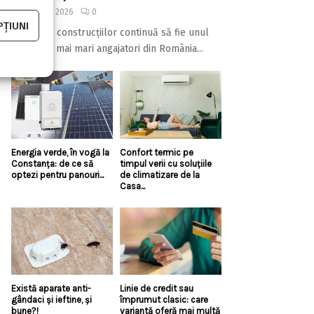
7 august 2026
0
ȚIUNI
Domeniul construcțiilor continuă să fie unul
dintre cei mai mari angajatori din România...
Energia verde, în vogă la
Confort termic pe
Constanța: de ce să
timpul verii cu soluțiile
optezi pentru panouri...
de climatizare de la
Casa...
Există aparate anti-
Linie de credit sau
gândaci și ieftine, și
împrumut clasic: care
bune?!
variantă oferă mai multă