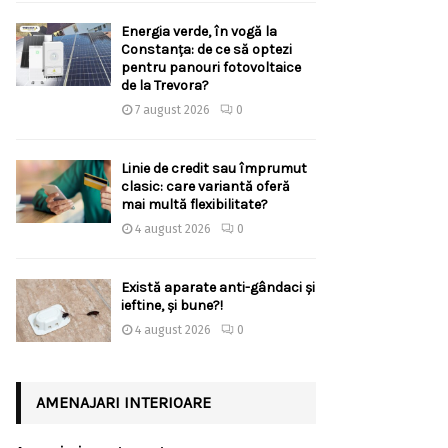
Energia verde, în vogă la
Constanța: de ce să optezi
pentru panouri fotovoltaice
de la Trevora?
7 august 2026
0
Linie de credit sau împrumut
clasic: care variantă oferă
mai multă flexibilitate?
4 august 2026
0
Există aparate anti-gândaci și
ieftine, și bune?!
4 august 2026
0
AMENAJARI INTERIOARE