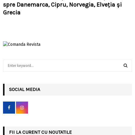
spre Danemarca, Cipru, Norvegia, Elveția și
Grecia
S
e
a
S
r
c
SOCIAL MEDIA
E
h
f
A
o
r
R
:
C
FII LA CURENT CU NOUTATILE