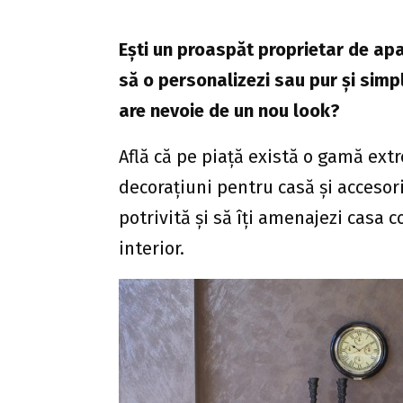
Eşti un proaspăt proprietar de apa
să o personalizezi sau pur şi simpl
are nevoie de un nou look?
Află că pe piață există o gamă ext
decorațiuni pentru casă şi accesori
potrivită și să îți amenajezi casa
interior.