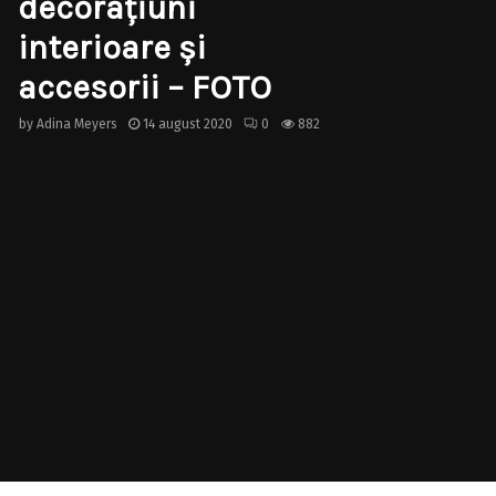
decorațiuni
interioare și
accesorii – FOTO
by
Adina Meyers
14 august 2020
0
882