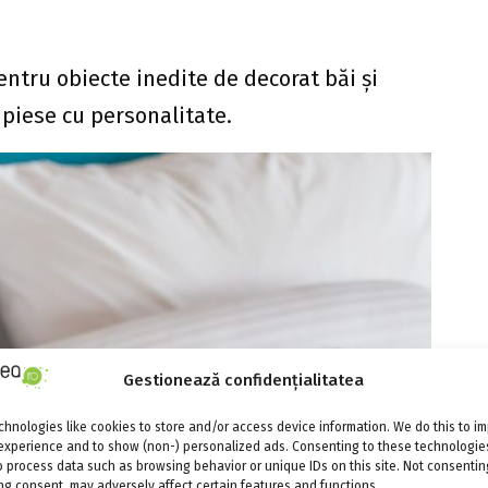
ntru obiecte inedite de decorat băi şi
 piese cu personalitate.
Gestionează confidențialitatea
hnologies like cookies to store and/or access device information. We do this to i
experience and to show (non-) personalized ads. Consenting to these technologies
o process data such as browsing behavior or unique IDs on this site. Not consentin
g consent, may adversely affect certain features and functions.