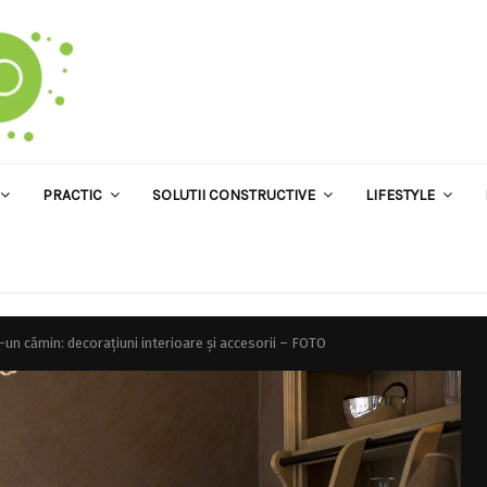
PRACTIC
SOLUTII CONSTRUCTIVE
LIFESTYLE
un cămin: decorațiuni interioare și accesorii – FOTO