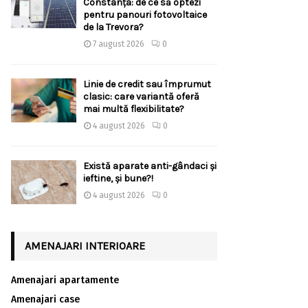
Constanța: de ce să optezi
pentru panouri fotovoltaice
de la Trevora?
7 august 2026
0
Linie de credit sau împrumut
clasic: care variantă oferă
mai multă flexibilitate?
4 august 2026
0
Există aparate anti-gândaci și
ieftine, și bune?!
4 august 2026
0
AMENAJARI INTERIOARE
Amenajari apartamente
Amenajari case