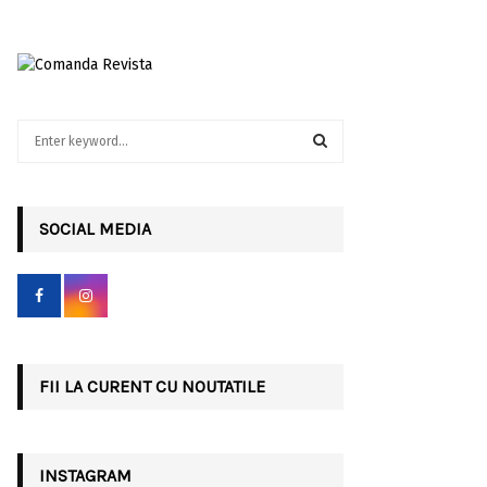
S
e
a
S
r
c
SOCIAL MEDIA
E
h
f
A
o
r
R
:
C
FII LA CURENT CU NOUTATILE
H
INSTAGRAM