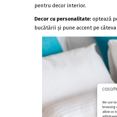
pentru decor interior.
Decor cu personalitate:
optează pe
bucătării și pune accent pe câteva
We use tec
browsing 
allow us t
withdrawin