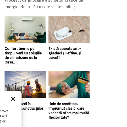
Procesul de înlocuire a surselor clasice de
energie electrică cu cele sustenabile și...
Confort termic pe
Există aparate anti-
timpul verii cu soluțiile
gândaci și ieftine, și
de climatizare de la
bune?!
Casa...
Top 5 meserii în
Linie de credit sau
domeniul construcțiilor
împrumut clasic: care
mprove
variantă oferă mai multă
 will
flexibilitate?
g or