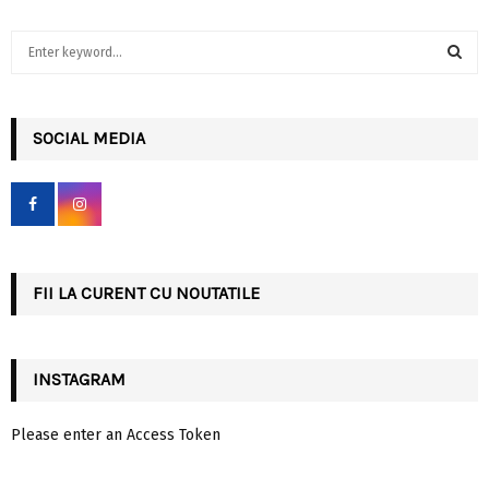
S
e
a
S
r
c
SOCIAL MEDIA
E
h
f
A
o
r
R
:
C
FII LA CURENT CU NOUTATILE
H
INSTAGRAM
Please enter an Access Token