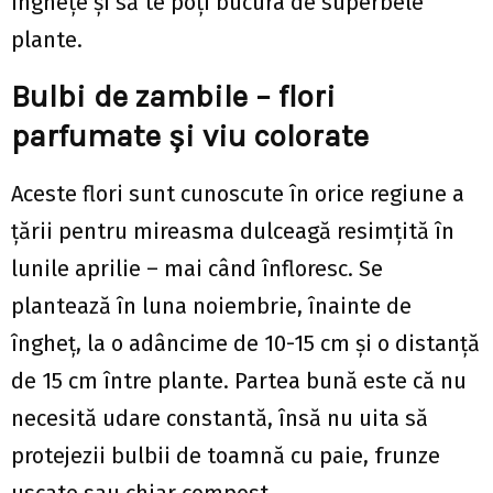
înghețe și să te poți bucura de superbele
plante.
Bulbi de zambile – flori
parfumate și viu colorate
Aceste flori sunt cunoscute în orice regiune a
țării pentru mireasma dulceagă resimțită în
lunile aprilie – mai când înfloresc. Se
plantează în luna noiembrie, înainte de
îngheț, la o adâncime de 10-15 cm și o distanță
de 15 cm între plante. Partea bună este că nu
necesită udare constantă, însă nu uita să
protejezii bulbii de toamnă cu paie, frunze