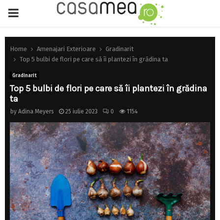
PRIMARY
MENU
Home
Amenajari Exterioare
Gradinarit
Top 5 bulbi de flori pe care să îi plantezi în grădina ta
Gradinarit
Top 5 bulbi de flori pe care să îi plantezi în grădina
ta
by
Adina Meyers
25 iulie 2023
0
1154