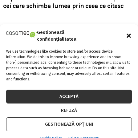
cei care schimba lumea prin ceea ce citesc
Gestionează
confidențialitatea
We use technologies like cookies to store and/or access device
information. We do this to improve browsing experience and to show
S
(non-) personalized ads. Consenting to these technologies will allow us to
e
process data such as browsing behavior or unique IDs on this site. Not
a
S
consenting or withdrawing consent, may adversely affect certain features
r
and functions.
c
SOCIAL MEDIA
E
h
f
ACCEPTĂ
A
o
r
R
REFUZĂ
:
C
GESTIONEAZĂ OPȚIUNI
FII LA CURENT CU NOUTATILE
H