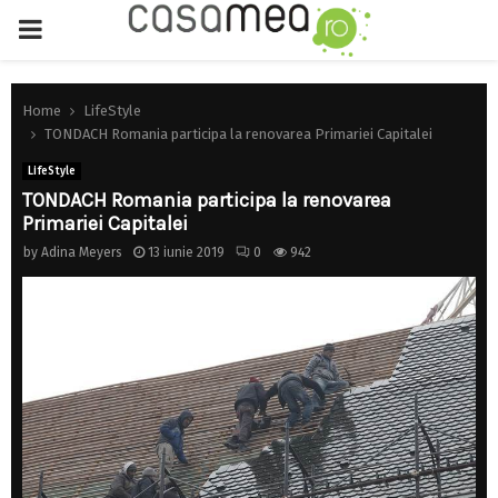
PRIMARY
MENU
Home
LifeStyle
TONDACH Romania participa la renovarea Primariei Capitalei
LifeStyle
TONDACH Romania participa la renovarea
Primariei Capitalei
by
Adina Meyers
13 iunie 2019
0
942