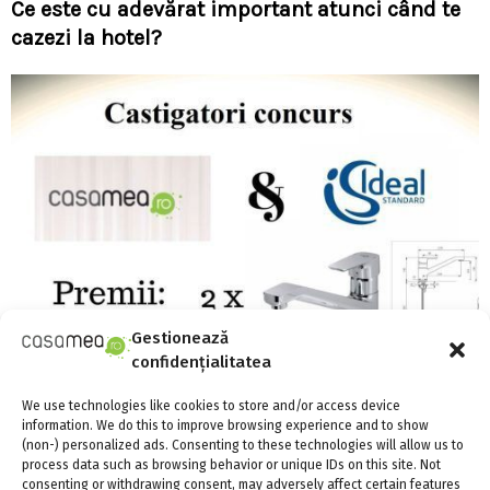
Ce este cu adevărat important atunci când te
cazezi la hotel?
Gestionează
confidențialitatea
We use technologies like cookies to store and/or access device
VIDEO. Primul castigator al concursului Casa
information. We do this to improve browsing experience and to show
Mea si Ideal Standard
(non-) personalized ads. Consenting to these technologies will allow us to
process data such as browsing behavior or unique IDs on this site. Not
consenting or withdrawing consent, may adversely affect certain features