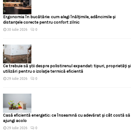
Ergonomia în bucătărie: cum alegi înălțimile, adâncimile și
distanțele corecte pentru confort zilnic
30 iulie 2026
0
Ce trebuie să știi despre polistirenul expandat: tipuri, proprietăți și
utilizări pentru o izolație termică eficientă
29 iulie 2026
0
Casă eficientă energetic: ce înseamnă cu adevărat și cât costă să
ajungi acolo
29 iulie 2026
0