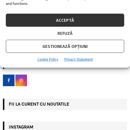
and functions.
ACCEPTĂ
REFUZĂ
S
e
GESTIONEAZĂ OPȚIUNI
a
S
r
Cookie Policy
Privacy Statement
c
SOCIAL MEDIA
E
h
f
A
o
r
R
:
C
FII LA CURENT CU NOUTATILE
H
INSTAGRAM