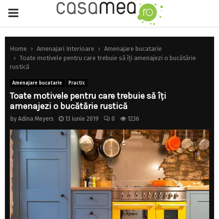
PRIMARY
MENU
Home
Amenajari Interioare
Amenajare bucatarie
Toate motivele pentru care trebuie să îți amenajezi o bucătărie
rustică
Amenajare bucatarie
Practic
Toate motivele pentru care trebuie să îți
amenajezi o bucătărie rustică
by
Adina Meyers
13 iunie 2019
0
1236