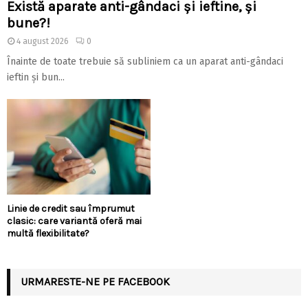
Există aparate anti-gândaci și ieftine, și
bune?!
4 august 2026
0
Înainte de toate trebuie să subliniem ca un aparat anti-gândaci
ieftin și bun...
Linie de credit sau împrumut
clasic: care variantă oferă mai
multă flexibilitate?
URMARESTE-NE PE FACEBOOK