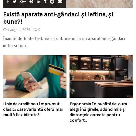
Există aparate anti-gândaci și ieftine, și
bune?!
4 august 2026
0
Înainte de toate trebuie să subliniem ca un aparat anti-gândaci
ieftin și bun...
Linie de credit sau împrumut
Ergonomia în bucătărie: cum
clasic: care variantă oferă mai
alegi înălțimile, adâncimile și
multă flexibilitate?
distanțele corecte pentru
confort...