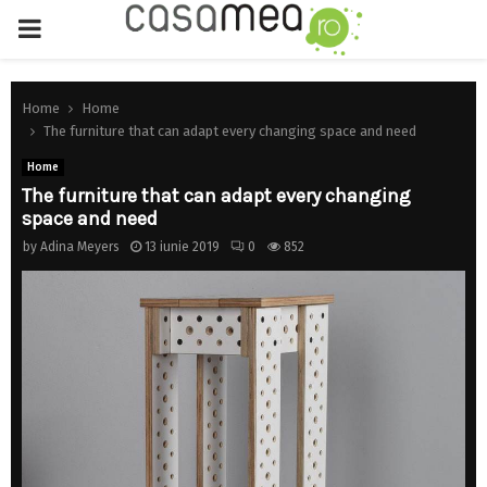
PRIMARY
MENU
Home
Home
The furniture that can adapt every changing space and need
Home
The furniture that can adapt every changing
space and need
by
Adina Meyers
13 iunie 2019
0
852