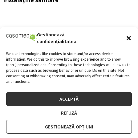
instalaţiile sanitare
Gestionează
confidențialitatea
S
We use technologies like cookies to store and/or access device
e
information. We do this to improve browsing experience and to show
a
(non-) personalized ads. Consenting to these technologies will allow us to
S
r
process data such as browsing behavior or unique IDs on this site. Not
consenting or withdrawing consent, may adversely affect certain features
c
SOCIAL MEDIA
E
and functions.
h
f
A
o
ACCEPTĂ
r
R
:
REFUZĂ
C
FII LA CURENT CU NOUTATILE
GESTIONEAZĂ OPȚIUNI
H