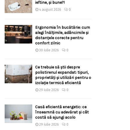
ieftine, și bune?!
4 august 2026
0
Ergonomia în bucătărie: cum
alegi înălțimile, adâncimile și
distanțele corecte pentru
confort zilnic
30 iulie 2026
0
Ce trebuie să știi despre
polistirenul expandat: tipuri,
proprietăți și utilizări pentru o
izolație termică eficientă
29 iulie 2026
0
Casă eficientă energetic: ce
înseamnă cu adevărat și cât
costă să ajungi acolo
29 iulie 2026
0