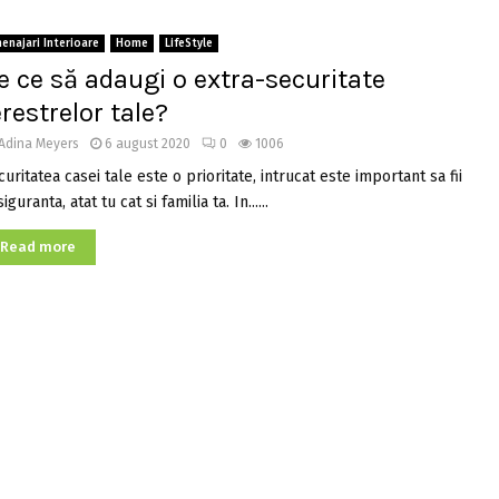
enajari Interioare
Home
LifeStyle
e ce să adaugi o extra-securitate
erestrelor tale?
Adina Meyers
6 august 2020
0
1006
uritatea casei tale este o prioritate, intrucat este important sa fii
siguranta, atat tu cat si familia ta. In......
Read more