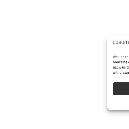
We use tec
browsing 
allow us t
withdrawin