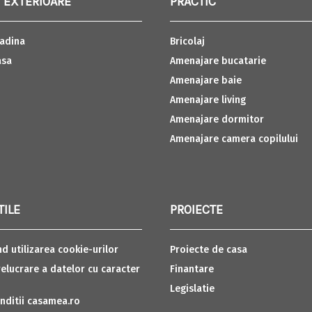
 EXTERIOARE
PRACTIC
adina
Bricolaj
asa
Amenajare bucatarie
Amenajare baie
Amenajare living
Amenajare dormitor
Amenajare camera copilului
TILE
PROIECTE
nd utilizarea cookie-urilor
Proiecte de casa
relucrare a datelor cu caracter
Finantare
Legislatie
nditii casamea.ro