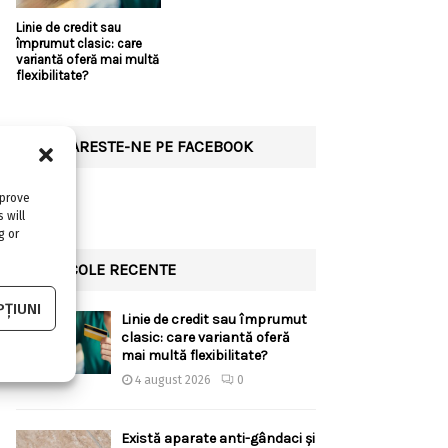
Linie de credit sau
împrumut clasic: care
variantă oferă mai multă
flexibilitate?
URMARESTE-NE PE FACEBOOK
mprove
 will
g or
ARTICOLE RECENTE
ȚIUNI
Linie de credit sau împrumut
clasic: care variantă oferă
mai multă flexibilitate?
4 august 2026
0
Există aparate anti-gândaci și