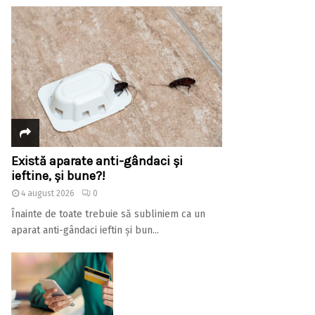
Există aparate anti-gândaci și
ieftine, și bune?!
4 august 2026
0
Înainte de toate trebuie să subliniem ca un
aparat anti-gândaci ieftin și bun...