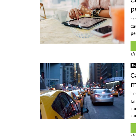
C
p
by
Ca
pen
///
H
C
m
by
Ia
ca
cam