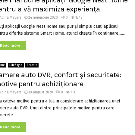
ele mai bune aplicații Google Nest Home
entru a vă maximiza experiența
Adina Meyers
24 noiembrie 2020
0
1348
uți aplicații Google Nest Home sau pur și simplu cauți aplicații
tru diferite sisteme Smart Home, atunci citește în continuare.......
Read more
ome
LifeStyle
Practic
amere auto DVR, confort și securitate:
otive pentru achiziționare
Adina Meyers
10 august 2020
0
711
ta cateva motive pentru a lua in considerare achizitionarea unei
mere auto DVR. Unul dintre principalele motive pentru care
erele......
Read more