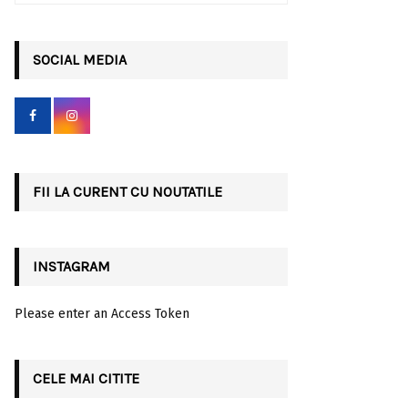
a
S
r
c
SOCIAL MEDIA
E
h
f
A
o
r
R
:
C
FII LA CURENT CU NOUTATILE
H
INSTAGRAM
Please enter an Access Token
CELE MAI CITITE