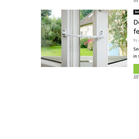
///
Am
D
f
by
Sec
in 
///