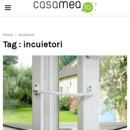
PRIMARY
MENU
Home
incuietori
Tag : incuietori