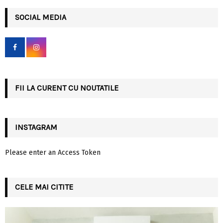
r
c
SOCIAL MEDIA
E
h
f
A
o
r
R
:
C
FII LA CURENT CU NOUTATILE
H
INSTAGRAM
Please enter an Access Token
CELE MAI CITITE