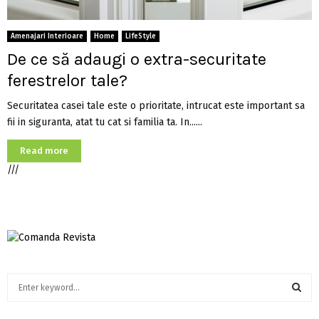
Amenajari Interioare
Home
LifeStyle
De ce să adaugi o extra-securitate
ferestrelor tale?
Securitatea casei tale este o prioritate, intrucat este important sa
fii in siguranta, atat tu cat si familia ta. In......
Read more
///
S
e
a
S