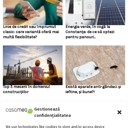
Linie de credit sau împrumut
Energia verde, în vogă la
clasic: care variantă oferă mai
Constanța: de ce să optezi
multă flexibilitate?
pentru panouri...
Top 5 meserii în domeniul
Există aparate anti-gândaci și
construcțiilor
ieftine, și bune?!
Gestionează
URMARESTE-NE PE FACEBOOK
confidențialitatea
We use technologies like cookies to store and/or access device