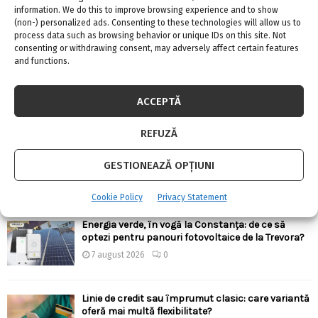
information. We do this to improve browsing experience and to show
(non-) personalized ads. Consenting to these technologies will allow us to
process data such as browsing behavior or unique IDs on this site. Not
ARTICOLE RECENTE
consenting or withdrawing consent, may adversely affect certain features
and functions.
Confort termic pe timpul verii cu soluțiile de
climatizare de la Casa Instalatorului
ACCEPTĂ
7 august 2026
0
REFUZĂ
Top 5 meserii în domeniul construcțiilor
GESTIONEAZĂ OPȚIUNI
7 august 2026
0
Cookie Policy
Privacy Statement
Energia verde, în vogă la Constanța: de ce să
optezi pentru panouri fotovoltaice de la Trevora?
7 august 2026
0
Linie de credit sau împrumut clasic: care variantă
oferă mai multă flexibilitate?