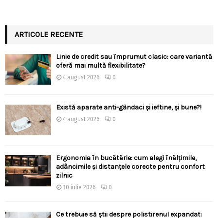
ARTICOLE RECENTE
Linie de credit sau împrumut clasic: care variantă
oferă mai multă flexibilitate?
4 august 2026
0
Există aparate anti-gândaci și ieftine, și bune?!
4 august 2026
0
Ergonomia în bucătărie: cum alegi înălțimile,
adâncimile și distanțele corecte pentru confort
zilnic
30 iulie 2026
0
Ce trebuie să știi despre polistirenul expandat: