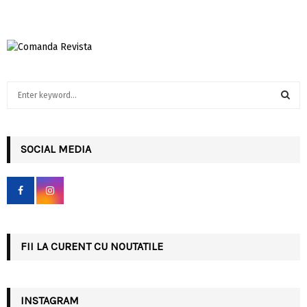
S
e
a
S
r
c
SOCIAL MEDIA
E
h
f
A
o
r
R
:
C
FII LA CURENT CU NOUTATILE
H
INSTAGRAM