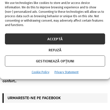
We use technologies like cookies to store and/or access device
bune?!
information. We do this to improve browsing experience and to show
4 august 2026
0
(non-) personalized ads. Consenting to these technologies will allow us to
process data such as browsing behavior or unique IDs on this site. Not
Înainte de toate trebuie să subliniem ca un aparat anti-gândaci
consenting or withdrawing consent, may adversely affect certain features
ieftin și bun...
and functions.
ACCEPTĂ
REFUZĂ
GESTIONEAZĂ OPȚIUNI
Ergonomia în bucătărie: cum
Linie de credit sau împrumut
alegi înălțimile, adâncimile și
clasic: care variantă oferă mai
Cookie Policy
Privacy Statement
distanțele corecte pentru
multă flexibilitate?
confort...
URMARESTE-NE PE FACEBOOK