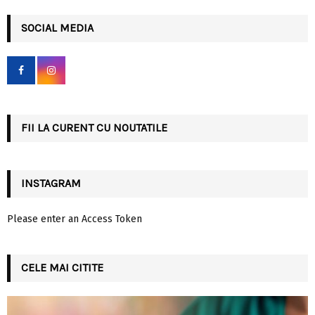
S
r
c
SOCIAL MEDIA
E
h
f
A
o
r
R
:
C
FII LA CURENT CU NOUTATILE
H
INSTAGRAM
Please enter an Access Token
CELE MAI CITITE