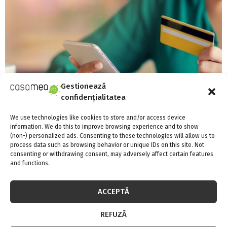
Gestionează
confidențialitatea
We use technologies like cookies to store and/or access device
information. We do this to improve browsing experience and to show
Linie de credit sau împrumut clasic: care
(non-) personalized ads. Consenting to these technologies will allow us to
process data such as browsing behavior or unique IDs on this site. Not
variantă oferă mai multă flexibilitate?
consenting or withdrawing consent, may adversely affect certain features
4 august 2026
0
and functions.
Ai nevoie de bani pentru o renovare, pentru a acoperi cheltuieli
neprevăzute sau...
ACCEPTĂ
REFUZĂ