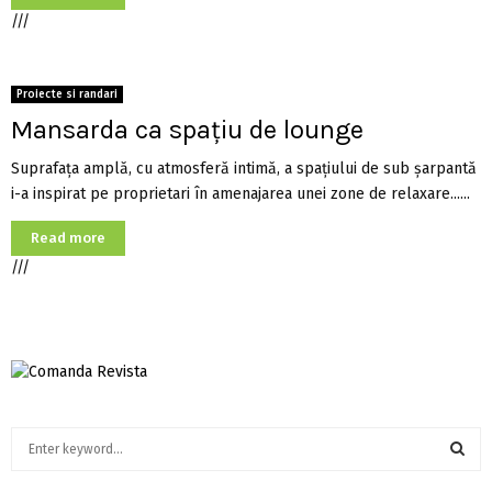
///
Proiecte si randari
Mansarda ca spaţiu de lounge
Suprafaţa amplă, cu atmosferă intimă, a spaţiului de sub şarpantă
i-a inspirat pe proprietari în amenajarea unei zone de relaxare......
Read more
///
S
e
a