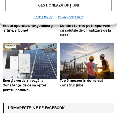
GESTIONEAZĂ OPȚIUNI
Cookie Policy
Privacy Statement
Există aparate anti-gândaci și
Confort termic pe timpul verii
ieftine, și bune?!
cu soluțiile de climatizare de la
Casa...
Energia verde, în vogă la
Top 5 meserii în domeniul
Constanța: de ce să optezi
construcțiilor
pentru panouri...
URMARESTE-NE PE FACEBOOK