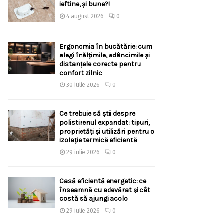
ieftine, și bune?!
4 august 2026
0
Ergonomia în bucătărie: cum
alegi înălțimile, adâncimile și
distanțele corecte pentru
confort zilnic
30 iulie 2026
0
Ce trebuie să știi despre
polistirenul expandat: tipuri,
proprietăți și utilizări pentru o
izolație termică eficientă
29 iulie 2026
0
Casă eficientă energetic: ce
înseamnă cu adevărat și cât
costă să ajungi acolo
29 iulie 2026
0