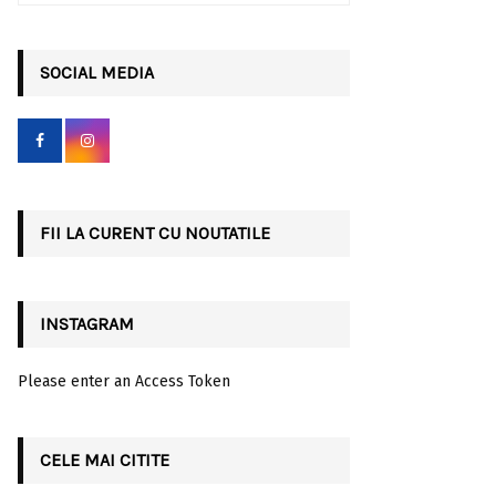
a
S
r
c
SOCIAL MEDIA
E
h
f
A
o
r
R
:
C
FII LA CURENT CU NOUTATILE
H
INSTAGRAM
Please enter an Access Token
CELE MAI CITITE