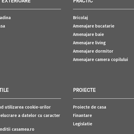
 EXTERIOARE
PRACTIC
adina
Bricolaj
asa
Amenajare bucatarie
Amenajare baie
Amenajare living
Amenajare dormitor
Amenajare camera copilului
TILE
PROIECTE
nd utilizarea cookie-urilor
Proiecte de casa
relucrare a datelor cu caracter
Finantare
Legislatie
nditii casamea.ro