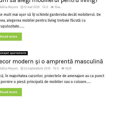
um să alegi mobilierul pentru living?
Adina Meyers
12 mai 2020
0
1544
te mult mai ușor să îți schimbi garderoba decât mobilierul. De
eea, alegerea mobilei pentru living trebuie făcută cu
upulozitate.......
Read more
enajari apartamente
ecor modern şi o amprentă masculină
Adina Meyers
24 septembrie 2019
0
1628
că, în majoritatea cazurilor, proiectele de amenajare au ca punct
pornire o piesă principală de mobilier sau o culoare......
Read more