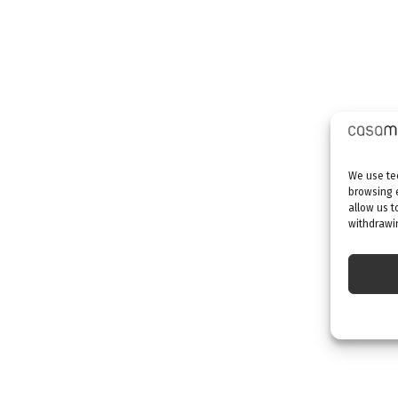
We use tec
browsing 
allow us t
withdrawin