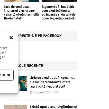
Linie de credit sau
Ergonomia în bucătărie:
împrumut clasic: care
cum alegi înălțimile,
variantă oferă mai multă
adâncimile și distanțele
flexibilitate?
corecte pentru confort...
URMARESTE-NE PE FACEBOOK
mprove
 will
g or
ARTICOLE RECENTE
ȚIUNI
Linie de credit sau împrumut
clasic: care variantă oferă
mai multă flexibilitate?
4 august 2026
0
Există aparate anti-gândaci și