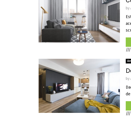
C
by
Es
ac
scr
///
Am
D
by
Da
de 
///