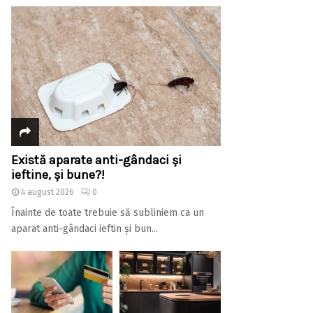
Există aparate anti-gândaci și
ieftine, și bune?!
4 august 2026
0
Înainte de toate trebuie să subliniem ca un
aparat anti-gândaci ieftin și bun...