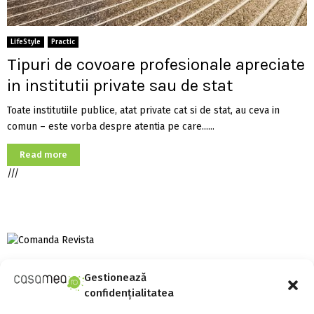
LifeStyle
Practic
Tipuri de covoare profesionale apreciate
in institutii private sau de stat
Toate institutiile publice, atat private cat si de stat, au ceva in
comun – este vorba despre atentia pe care......
Read more
///
Gestionează
S
confidențialitatea
e
a