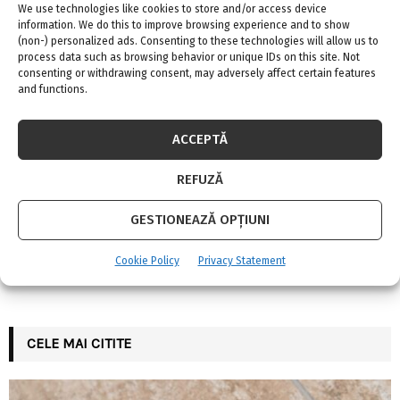
S
We use technologies like cookies to store and/or access device
r
information. We do this to improve browsing experience and to show
c
SOCIAL MEDIA
E
(non-) personalized ads. Consenting to these technologies will allow us to
h
process data such as browsing behavior or unique IDs on this site. Not
f
consenting or withdrawing consent, may adversely affect certain features
A
and functions.
o
r
R
:
ACCEPTĂ
C
FII LA CURENT CU NOUTATILE
REFUZĂ
H
GESTIONEAZĂ OPȚIUNI
INSTAGRAM
Cookie Policy
Privacy Statement
Please enter an Access Token
CELE MAI CITITE