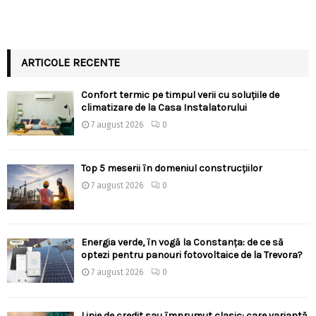
ARTICOLE RECENTE
Confort termic pe timpul verii cu soluțiile de
climatizare de la Casa Instalatorului
7 august 2026
0
Top 5 meserii în domeniul construcțiilor
7 august 2026
0
Energia verde, în vogă la Constanța: de ce să
optezi pentru panouri fotovoltaice de la Trevora?
7 august 2026
0
Linie de credit sau împrumut clasic: care variantă