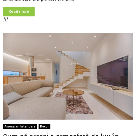
Read more
///
Amenajari Interioare
Decor