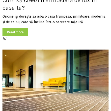
Cum să creezi o atmosferă de lux în
casa ta?
Oricine își dorește să aibă o casă frumoasă, primitoare, modernă,
și de ce nu, care să încline într-o oarecare măsură......
Read more
///