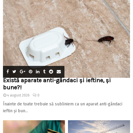
Există aparate anti-gândaci și ieftine, și
bune?!
4 august 2026
0
Înainte de toate trebuie să subliniem ca un aparat anti-gândaci
ieftin și bun...