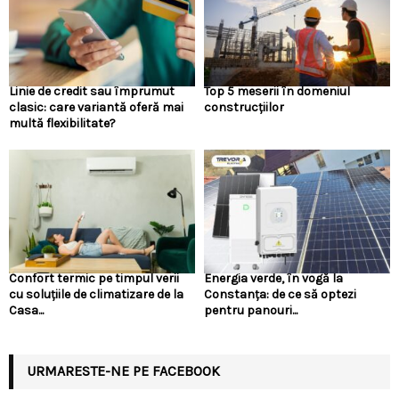
Linie de credit sau împrumut
Top 5 meserii în domeniul
clasic: care variantă oferă mai
construcțiilor
multă flexibilitate?
Confort termic pe timpul verii
Energia verde, în vogă la
cu soluțiile de climatizare de la
Constanța: de ce să optezi
Casa...
pentru panouri...
URMARESTE-NE PE FACEBOOK