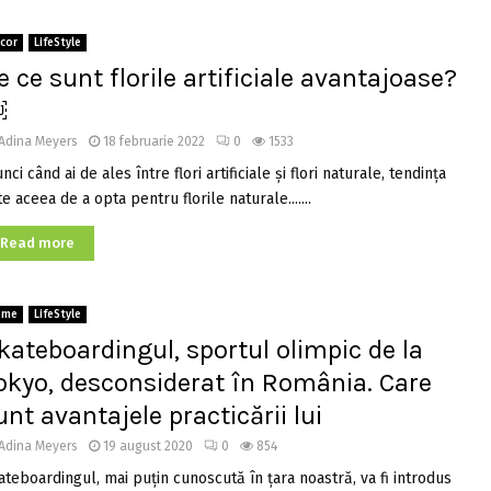
cor
LifeStyle
e ce sunt florile artificiale avantajoase?
￼
Adina Meyers
18 februarie 2022
0
1533
nci când ai de ales între flori artificiale și flori naturale, tendința
e aceea de a opta pentru florile naturale.......
Read more
ome
LifeStyle
kateboardingul, sportul olimpic de la
okyo, desconsiderat în România. Care
unt avantajele practicării lui
Adina Meyers
19 august 2020
0
854
ateboardingul, mai puțin cunoscută în țara noastră, va fi introdus