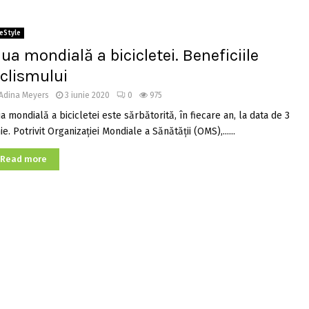
feStyle
iua mondială a bicicletei. Beneficiile
iclismului
Adina Meyers
3 iunie 2020
0
975
a mondială a bicicletei este sărbătorită, în fiecare an, la data de 3
ie. Potrivit Organizaţiei Mondiale a Sănătăţii (OMS),......
Read more