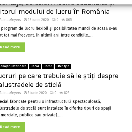
vantaje, obiceiuri nocive dobândite și
iitorul modului de lucru în România
Adina Meyers
28 iunie 2020
0
805
 program de lucru flexibil și posibilitatea muncii de acasă s-au
at tot mai frecvent, în ultimii ani, între condițiile......
Read more
enajari Interioare
Decor
Home
LifeStyle
ucruri pe care trebuie să le ştiţi despre
alustradele de sticlă
Adina Meyers
5 iunie 2020
0
823
ecial fabricate pentru o infrastructură spectaculoasă,
ustradele de sticlă sunt instalate în diferite tipuri de spații
merciale, publice sau private).......
Read more