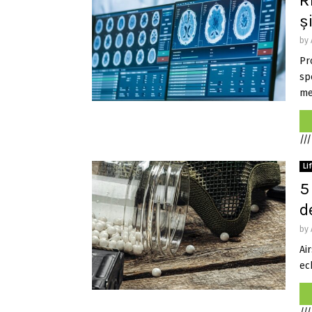
R
ș
by
Pr
sp
med
///
Li
5
d
by
Air
ech