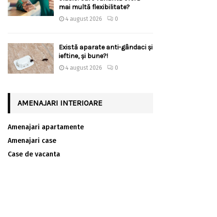
mai multă flexibilitate?
4 august 2026
0
Există aparate anti-gândaci și
ieftine, și bune?!
4 august 2026
0
AMENAJARI INTERIOARE
Amenajari apartamente
Amenajari case
Case de vacanta