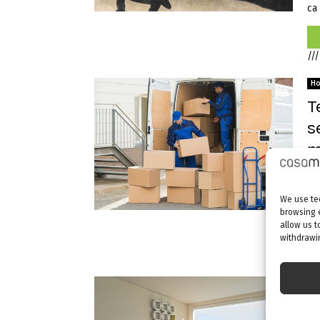
ca 
///
H
T
s
m
by
O 
We use tec
Tre
browsing 
allow us t
withdrawin
///
H
M