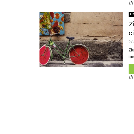
///
Li
Z
c
by
Ziu
iun
///