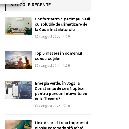
ARTICOLE RECENTE
Confort termic pe timpul verii
cu soluțiile de climatizare de
la Casa Instalatorului
7 august 2026
0
Top 5 meserii în domeniul
construcțiilor
7 august 2026
0
Energia verde, în vogă la
Constanța: de ce să optezi
pentru panouri fotovoltaice
de la Trevora?
7 august 2026
0
Linie de credit sau împrumut
clasic: care variantă oferă