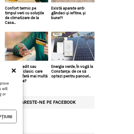
Confort termic pe
Există aparate anti-
timpul verii cu soluțiile
gândaci și ieftine, și
de climatizare de la
bune?!
Casa...
Linie de credit sau
Energia verde, în vogă la
împrumut clasic: care
Constanța: de ce să
variantă oferă mai multă
optezi pentru panouri...
flexibilitate?
mprove
 will
g or
URMARESTE-NE PE FACEBOOK
ȚIUNI