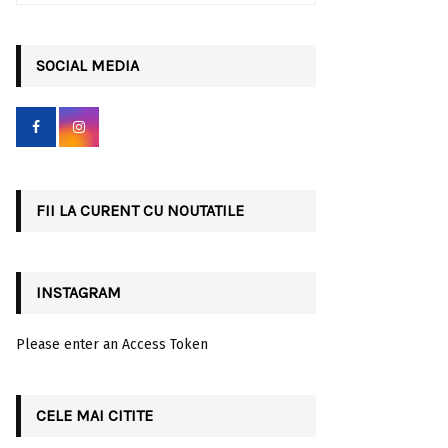
a
S
r
c
SOCIAL MEDIA
E
h
f
A
o
r
R
:
C
FII LA CURENT CU NOUTATILE
H
INSTAGRAM
Please enter an Access Token
CELE MAI CITITE