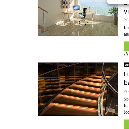
a
v
by
Un
afl
///
Am
L
b
by
Sp
bal
(co