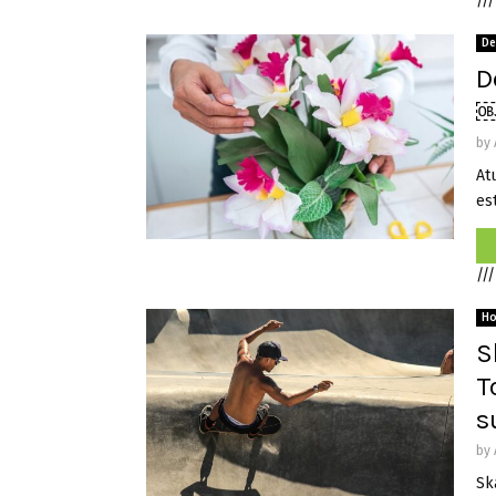
///
De
D
by
Atu
est
///
H
S
T
s
by
Sk