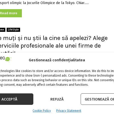
sport olimpic la Jocurile Olimpice de la Tokyo. Chiar......
Read more
ome
LifeStyle
e muți și nu știi la cine să apelezi? Alege
erviciile profesionale ale unei firme de
utări!
Gestionează confidențialitatea
Adina Meyers
31 iulie 2020
0
949
mutare este un proces anevoios, ce presupune un efort deosebit.
hnologies like cookies to store and/or access device information. We do this to i
buie planificare, timp, efort si costuri, chestiuni pe care......
experience and to show (non-) personalized ads. Consenting to these technologies
o process data such as browsing behavior or unique IDs on this site. Not consentin
Read more
g consent, may adversely affect certain features and functions.
ACCEPTĂ
REFUZĂ
GESTIONEAZĂ OP
ome
LifeStyle
unca de acasă, cu bune și rele:
Cookie Policy
Privacy Statement