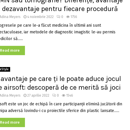
MN sau tomografie? Diferențe, avantaje
i dezavantaje pentru fiecare procedură
Adina Meyers
4 noiembrie 2022
0
1756
ogresele pe care le-a făcut medicina în ultimii ani sunt
ectaculoase, iar metodele de diagnostic imagistic le-au permis
icilor să......
Read more
feStyle
 avantaje pe care ți le poate aduce jocul
e airsoft: descoperă de ce merită să joci
Adina Meyers
27 aprilie 2022
0
1546
soft este un joc de echipă în care participanții elimină jucătorii din
ipa adversă lovindu-i cu proiectile sferice din plastic lansate......
Read more