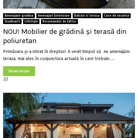
Amenajare gradina
Amenajari Exterioare
Balcon si terasa
Case de vacanta
Gradinarit
LifeStyle
Recomandat de Editor
NOU! Mobilier de grădină şi terasă din
poliuretan
Primăvara şi-a intrat în drepturi. A venit timpul să ne amenajăm
terasa, mai ales în conjunctura actuală în care trebuie......
Read more
///