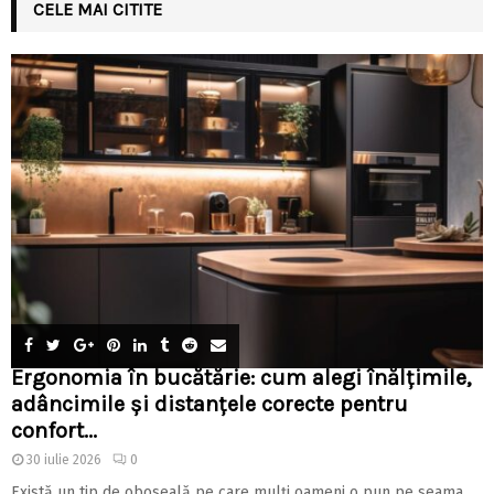
CELE MAI CITITE
Ergonomia în bucătărie: cum alegi înălțimile,
adâncimile și distanțele corecte pentru
confort...
30 iulie 2026
0
Există un tip de oboseală pe care mulți oameni o pun pe seama...