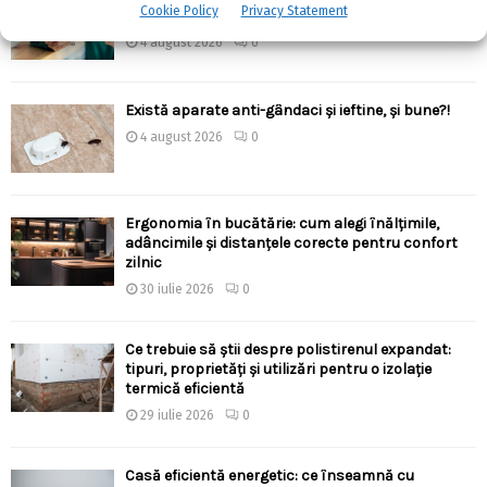
Cookie Policy
Privacy Statement
oferă mai multă flexibilitate?
4 august 2026
0
Există aparate anti-gândaci și ieftine, și bune?!
4 august 2026
0
Ergonomia în bucătărie: cum alegi înălțimile,
adâncimile și distanțele corecte pentru confort
zilnic
30 iulie 2026
0
Ce trebuie să știi despre polistirenul expandat:
tipuri, proprietăți și utilizări pentru o izolație
termică eficientă
29 iulie 2026
0
Casă eficientă energetic: ce înseamnă cu