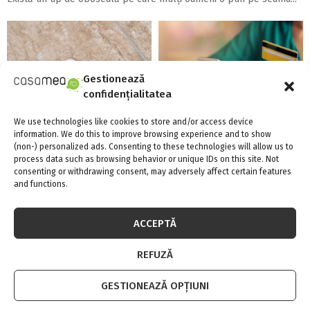
Gestionează
confidențialitatea
Există aparate anti-gândaci și
Linie de credit sau împrumut
We use technologies like cookies to store and/or access device
ieftine, și bune?!
clasic: care variantă oferă mai
information. We do this to improve browsing experience and to show
multă flexibilitate?
(non-) personalized ads. Consenting to these technologies will allow us to
process data such as browsing behavior or unique IDs on this site. Not
consenting or withdrawing consent, may adversely affect certain features
and functions.
URMARESTE-NE PE FACEBOOK
ACCEPTĂ
REFUZĂ
ARTICOLE RECENTE
GESTIONEAZĂ OPȚIUNI
Linie de credit sau împrumut clasic: care variantă