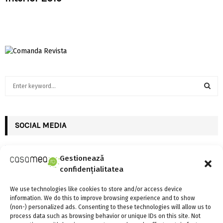
S
e
a
S
r
c
SOCIAL MEDIA
E
h
f
A
o
Gestionează
r
R
confidențialitatea
:
C
We use technologies like cookies to store and/or access device
FII LA CURENT CU NOUTATILE
information. We do this to improve browsing experience and to show
H
(non-) personalized ads. Consenting to these technologies will allow us to
process data such as browsing behavior or unique IDs on this site. Not