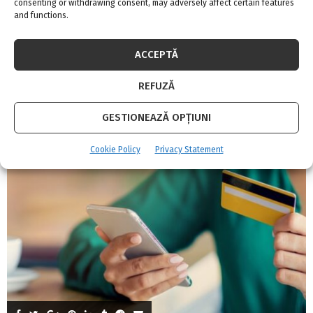
consenting or withdrawing consent, may adversely affect certain features
and functions.
INSTAGRAM
Please enter an Access Token
ACCEPTĂ
REFUZĂ
CELE MAI CITITE
GESTIONEAZĂ OPȚIUNI
Cookie Policy
Privacy Statement