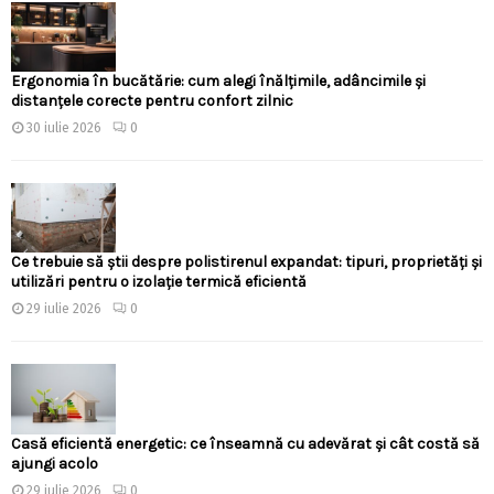
Ergonomia în bucătărie: cum alegi înălțimile, adâncimile și
distanțele corecte pentru confort zilnic
30 iulie 2026
0
Ce trebuie să știi despre polistirenul expandat: tipuri, proprietăți și
utilizări pentru o izolație termică eficientă
29 iulie 2026
0
Casă eficientă energetic: ce înseamnă cu adevărat și cât costă să
ajungi acolo
29 iulie 2026
0