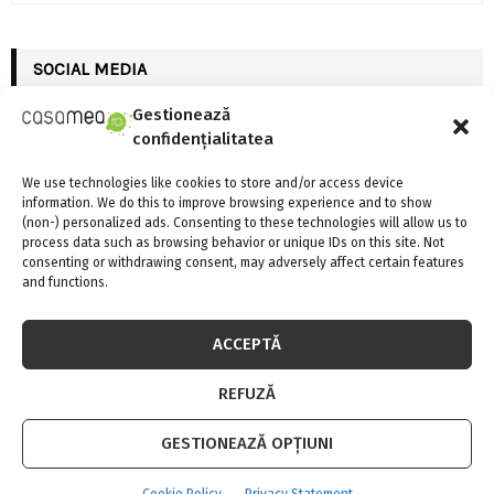
a
S
r
c
SOCIAL MEDIA
E
h
f
Gestionează
A
o
confidențialitatea
r
R
:
We use technologies like cookies to store and/or access device
C
information. We do this to improve browsing experience and to show
(non-) personalized ads. Consenting to these technologies will allow us to
FII LA CURENT CU NOUTATILE
process data such as browsing behavior or unique IDs on this site. Not
H
consenting or withdrawing consent, may adversely affect certain features
and functions.
INSTAGRAM
ACCEPTĂ
Please enter an Access Token
REFUZĂ
GESTIONEAZĂ OPȚIUNI
CELE MAI CITITE
Cookie Policy
Privacy Statement