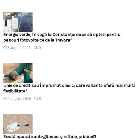
Energia verde, în vogă la Constanța: de ce să optezi pentru
panouri fotovoltaice de la Trevora?
7 august 2026
0
Linie de credit sau împrumut clasic: care variantă oferă mai multă
flexibilitate?
4 august 2026
0
Există aparate anti-gândaci și ieftine, și bune?!