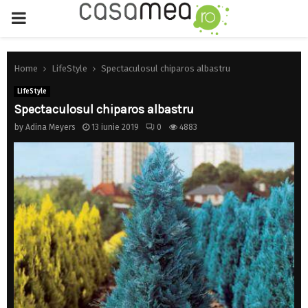
PRIMARY
MENU
Home
LifeStyle
Spectaculosul chiparos albastru
LifeStyle
Spectaculosul chiparos albastru
by
Adina Meyers
13 iunie 2019
0
4883