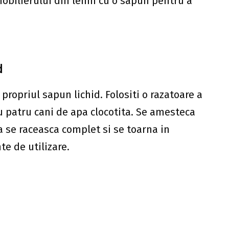
mobilierului din lemn cu o sapun pentru a
d
ropriul sapun lichid. Folositi o razatoare a
u patru cani de apa clocotita. Se amesteca
a se raceasca complet si se toarna in
te de utilizare.