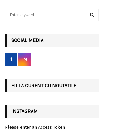
S
e
a
S
r
c
SOCIAL MEDIA
E
h
f
A
o
r
R
:
C
FII LA CURENT CU NOUTATILE
H
INSTAGRAM
Please enter an Access Token