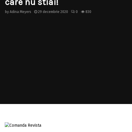
care nu stiai!
by
Adina Meyers
29 decembrie 2020
0
830