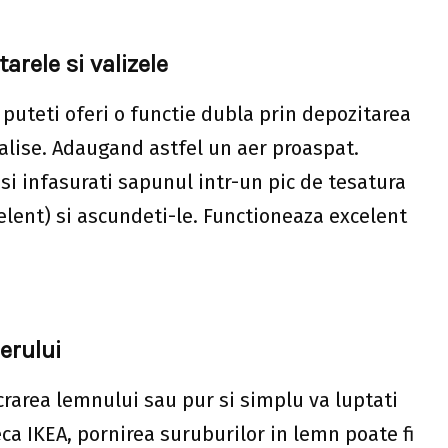
arele si valizele
i puteti oferi o functie dubla prin depozitarea
valise. Adaugand astfel un aer proaspat.
si infasurati sapunul intr-un pic de tesatura
lent) si ascundeti-le. Functioneaza excelent
erului
crarea lemnului sau pur si simplu va luptati
a IKEA, pornirea suruburilor in lemn poate fi