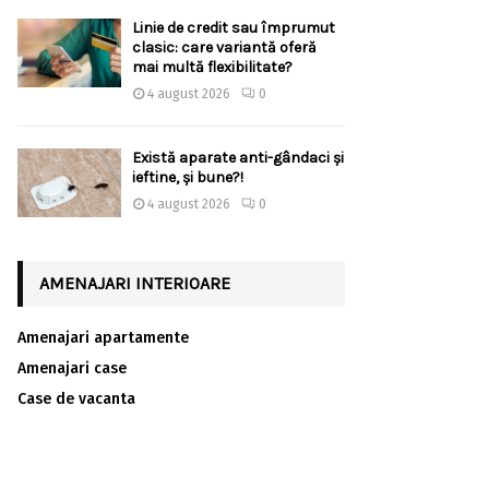
Linie de credit sau împrumut
clasic: care variantă oferă
mai multă flexibilitate?
4 august 2026
0
Există aparate anti-gândaci și
ieftine, și bune?!
4 august 2026
0
AMENAJARI INTERIOARE
Amenajari apartamente
Amenajari case
Case de vacanta