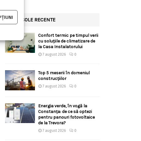
ȚIUNI
ARTICOLE RECENTE
Confort termic pe timpul verii
cu soluțiile de climatizare de
la Casa Instalatorului
7 august 2026
0
Top 5 meserii în domeniul
construcțiilor
7 august 2026
0
Energia verde, în vogă la
Constanța: de ce să optezi
pentru panouri fotovoltaice
de la Trevora?
7 august 2026
0