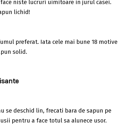
face niste lucruri uimitoare in jurul casei.
apun lichid!
fumul preferat. Iata cele mai bune 18 motive
pun solid.
lisante
nu se deschid lin, frecati bara de sapun pe
usii pentru a face totul sa alunece usor.