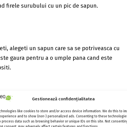
nd firele surubului cu un pic de sapun.
eti, alegeti un sapun care sa se potriveasca cu
peste gaura pentru a o umple pana cand este
siti.
sea
Gestionează confidențialitatea
geamuri sau oglinzi, frecati o lingura de sapun
hnologies like cookies to store and/or access device information. We do this to i
experience and to show (non-) personalized ads. Consenting to these technologies
un pic de vopsea pe acestea, sapunul il face
o process data such as browsing behavior or unique IDs on this site. Not consentin
g consent, may adversely affect certain features and functions.