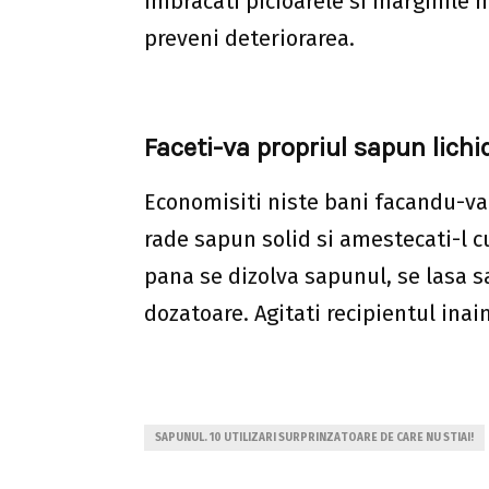
imbracati picioarele si marginile 
preveni deteriorarea.
Faceti-va propriul sapun lichi
Economisiti niste bani facandu-va p
rade sapun solid si amestecati-l c
pana se dizolva sapunul, se lasa s
dozatoare. Agitati recipientul inain
SAPUNUL. 10 UTILIZARI SURPRINZATOARE DE CARE NU STIAI!