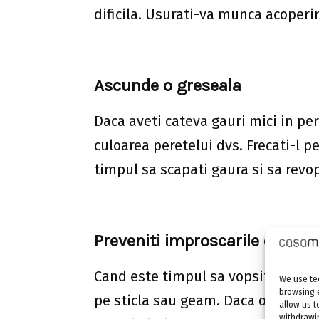
dificila. Usurati-va munca acoperi
Ascunde o greseala
Daca aveti cateva gauri mici in per
culoarea peretelui dvs. Frecati-l 
timpul sa scapati gaura si sa revop
Preveniti improscarile de vop
Cand este timpul sa vopsiti langa 
We use tec
browsing 
pe sticla sau geam. Daca obtineti 
allow us t
withdrawin