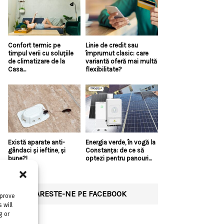
Confort termic pe
Linie de credit sau
timpul verii cu soluțiile
împrumut clasic: care
de climatizare de la
variantă oferă mai multă
Casa...
flexibilitate?
Există aparate anti-
Energia verde, în vogă la
gândaci și ieftine, și
Constanța: de ce să
bune?!
optezi pentru panouri...
URMARESTE-NE PE FACEBOOK
mprove
 will
g or