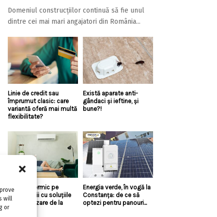
Domeniul construcțiilor continuă să fie unul
dintre cei mai mari angajatori din România...
Linie de credit sau
Există aparate anti-
împrumut clasic: care
gândaci și ieftine, și
variantă oferă mai multă
bune?!
flexibilitate?
Confort termic pe
Energia verde, în vogă la
mprove
timpul verii cu soluțiile
Constanța: de ce să
 will
de climatizare de la
optezi pentru panouri...
g or
Casa...