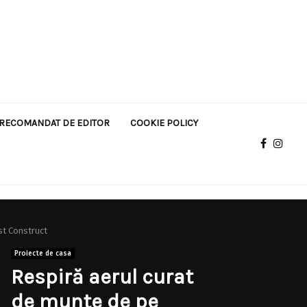
RECOMANDAT DE EDITOR
COOKIE POLICY
st Construct
Proiecte de casa
Respiră aerul curat
de munte de pe