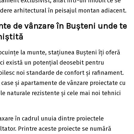
ament exclusivist, aflat într-un imobil ce se
dere arhitectural în peisajul montan adiacent.
nte de vânzare în Bușteni unde te
niștită
ocuințe la munte, stațiunea Bușteni îți oferă
ici există un potențial deosebit pentru
bilesc noi standarde de confort și rafinament.
ă case și apartamente de vânzare proiectate cu
ale naturale rezistente și cele mai noi tehnici
laxare în cadrul unuia dintre proiectele
oltator. Printre aceste proiecte se numără