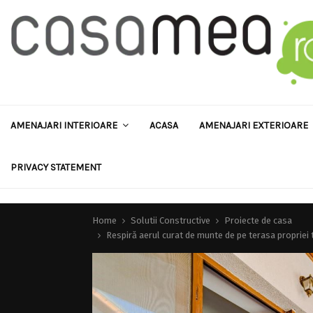
AMENAJARI INTERIOARE
ACASA
AMENAJARI EXTERIOARE
PRIVACY STATEMENT
Home
Solutii Constructive
Proiecte de casa
Respiră aerul curat de munte de pe terasa propriei 