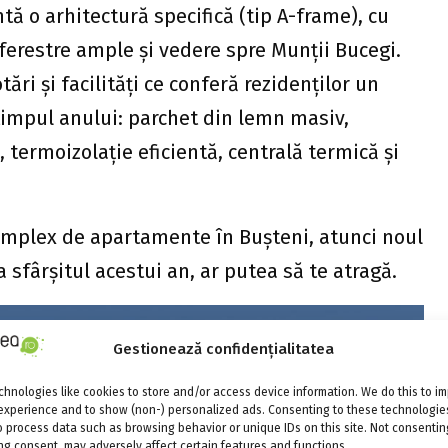
ntă o arhitectură specifică (tip A-frame), cu
ferestre ample și vedere spre Munții Bucegi.
ări și facilități ce conferă rezidenților un
 timpul anului: parchet din lemn masiv,
 termoizolație eficientă, centrală termică și
complex de apartamente în Bușteni, atunci noul
 la sfârșitul acestui an, ar putea să te atragă.
Gestionează confidențialitatea
hnologies like cookies to store and/or access device information. We do this to i
experience and to show (non-) personalized ads. Consenting to these technologies
o process data such as browsing behavior or unique IDs on this site. Not consentin
g consent, may adversely affect certain features and functions.