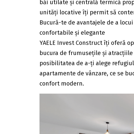
băi utilate și centrală termică pro
unități locative îți permit să cont
Bucură-te de avantajele de a locu
confortabile și elegante
YAELE Invest Construct îți oferă o
bucura de frumusețile și atracțiile
posibilitatea de a-ți alege refugiu
apartamente de vânzare, ce se bucu
confort modern.