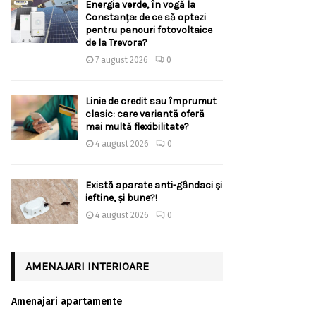
Energia verde, în vogă la
Constanța: de ce să optezi
pentru panouri fotovoltaice
de la Trevora?
7 august 2026
0
Linie de credit sau împrumut
clasic: care variantă oferă
mai multă flexibilitate?
4 august 2026
0
Există aparate anti-gândaci și
ieftine, și bune?!
4 august 2026
0
AMENAJARI INTERIOARE
Amenajari apartamente