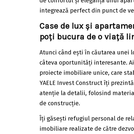
de confortul și eleganța unui apart
integrează perfect din punct de ve
Case de lux și apartame
poți bucura de o viață li
Atunci când ești în căutarea unei l
câteva oportunități interesante. A
proiecte imobiliare unice, care sta
YAELE Invest Construct îți prezint
atenție la detalii, folosind materi
de construcție.
Îți găsești refugiul personal de re
imobiliare realizate de către dezv