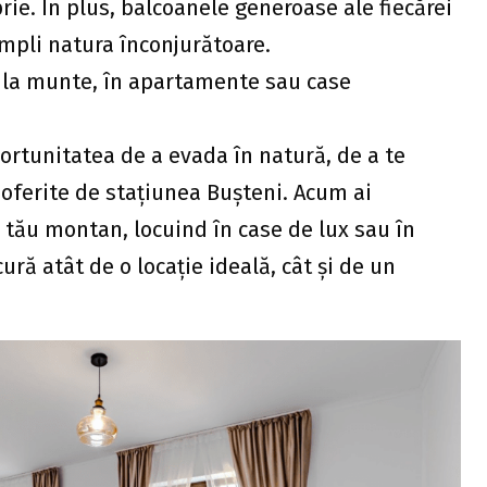
prie. În plus, balcoanele generoase ale fiecărei
empli natura înconjurătoare.
i la munte, în apartamente sau case
portunitatea de a evada în natură, de a te
 oferite de stațiunea Bușteni. Acum ai
l tău montan, locuind în case de lux sau în
ră atât de o locație ideală, cât și de un