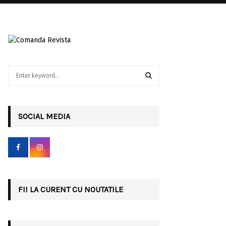
S
e
a
S
r
c
SOCIAL MEDIA
E
h
f
A
o
r
R
:
C
FII LA CURENT CU NOUTATILE
H