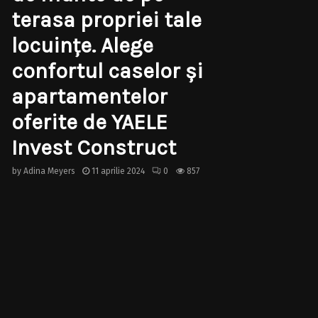
terasa propriei tale
locuințe. Alege
confortul caselor și
apartamentelor
oferite de YAELE
Invest Construct
by
Adina Meyers
11 aprilie 2024
0
857