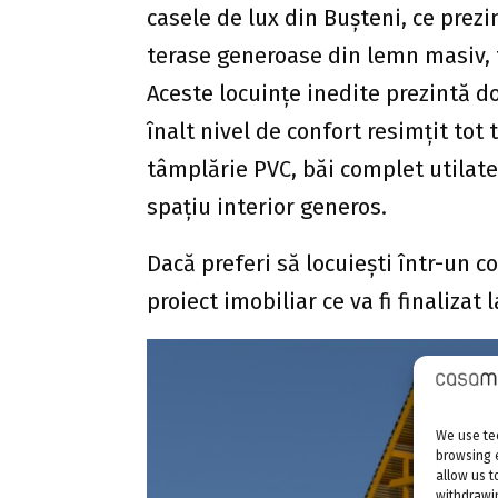
casele de lux din Bușteni, ce prezi
terase generoase din lemn masiv, 
Aceste locuințe inedite prezintă dot
înalt nivel de confort resimțit tot
tâmplărie PVC, băi complet utilate,
spațiu interior generos.
Dacă preferi să locuiești într-un 
proiect imobiliar ce va fi finalizat
We use tec
browsing 
allow us t
withdrawin