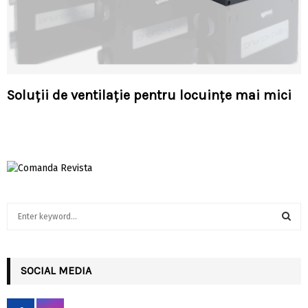
Soluţii de ventilație pentru locuințe mai mici
S
e
a
S
r
c
SOCIAL MEDIA
E
h
f
A