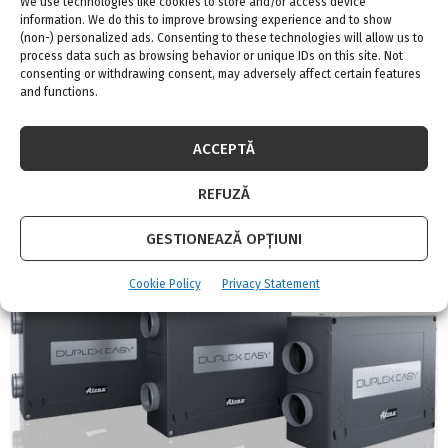
We use technologies like cookies to store and/or access device
information. We do this to improve browsing experience and to show
(non-) personalized ads. Consenting to these technologies will allow us to
process data such as browsing behavior or unique IDs on this site. Not
consenting or withdrawing consent, may adversely affect certain features
and functions.
ACCEPTĂ
REFUZĂ
Descopera noua tehnologie cu aparate aer
conditionat de la Alex-ir Decor!
GESTIONEAZĂ OPȚIUNI
Cookie Policy
Privacy Statement