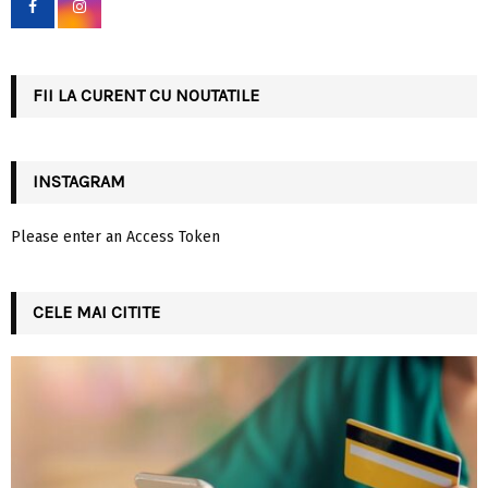
o
r
R
:
C
FII LA CURENT CU NOUTATILE
H
INSTAGRAM
Please enter an Access Token
CELE MAI CITITE