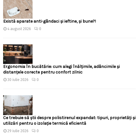
Există aparate anti-gândaci și ieftine, și bune?!
4 august 2026
0
Ergonomia în bucătărie: cum alegi înălțimile, adâncimile și
distanțele corecte pentru confort zilnic
30 iulie 2026
0
Ce trebuie să știi despre polistirenul expandat: tipuri, proprietăți și
utilizări pentru o izolație termică eficientă
29 iulie 2026
0