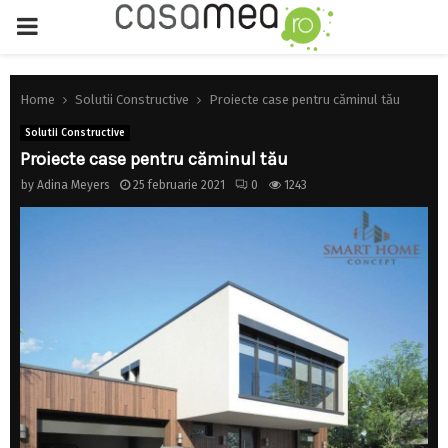
PRIMARY
MENU
Home
Solutii Constructive
Proiecte case pentru căminul tău
Solutii Constructive
Proiecte case pentru căminul tău
by
Adina Meyers
25 februarie 2021
0
1243