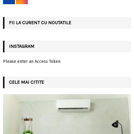
r
R
:
C
FII LA CURENT CU NOUTATILE
H
INSTAGRAM
Please enter an Access Token
CELE MAI CITITE