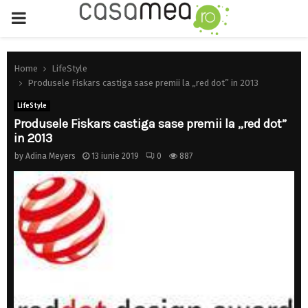
PRIMARY
MENU
Home
LifeStyle
Produsele Fiskars castiga sase premii la „red dot” in 2013
LifeStyle
Produsele Fiskars castiga sase premii la „red dot”
in 2013
by
Adina Meyers
13 iunie 2019
0
887