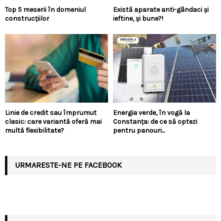
Top 5 meserii în domeniul
Există aparate anti-gândaci și
construcțiilor
ieftine, și bune?!
Linie de credit sau împrumut
Energia verde, în vogă la
clasic: care variantă oferă mai
Constanța: de ce să optezi
multă flexibilitate?
pentru panouri...
URMARESTE-NE PE FACEBOOK