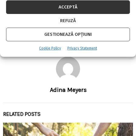
publicitate, da startul la inscrieri
ACCEPTĂ
REFUZĂ
NEXT POST
Donatiile IKEA Foundation au ajutat copii din
GESTIONEAZĂ OPȚIUNI
28 de tari
Cookie Policy
Privacy Statement
Adina Meyers
RELATED POSTS