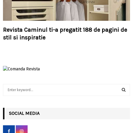
Revista Caminul ti-a pregatit 188 de pagini de
stil si inspiratie
S
e
a
S
r
c
SOCIAL MEDIA
E
h
f
A
o