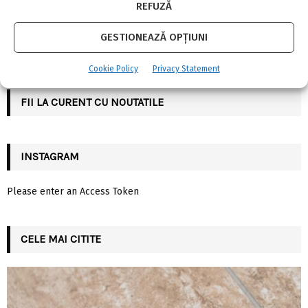
c
SOCIAL MEDIA
E
REFUZĂ
h
f
A
GESTIONEAZĂ OPȚIUNI
o
r
R
Cookie Policy
Privacy Statement
:
C
FII LA CURENT CU NOUTATILE
H
INSTAGRAM
Please enter an Access Token
CELE MAI CITITE