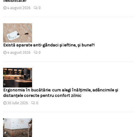
flexibilitate?
4 august 2026
0
Există aparate anti-gândaci și ieftine, și bune?!
4 august 2026
0
Ergonomia în bucătărie: cum alegi înălțimile, adâncimile și
distanțele corecte pentru confort zilnic
30 iulie 2026
0