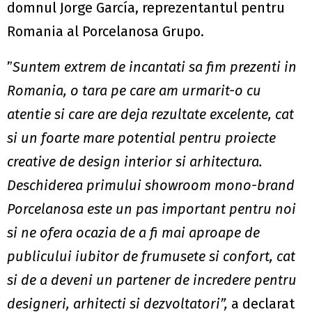
domnul Jorge García, reprezentantul pentru
Romania al Porcelanosa Grupo.
”
Suntem extrem de incanta
t
i sa fim prezen
t
i in
Romania, o
t
ara pe care am urmarit-o cu
aten
t
ie
s
i care are deja rezultate excelente, cat
s
i un foarte mare poten
t
ial pentru proiecte
creative de design interior
s
i arhitectura.
Deschiderea primului showroom mono-brand
Porcelanosa este un pas important pentru noi
s
i ne ofera ocazia de a fi mai aproape de
publicului iubitor de frumuse
t
e
s
i confort, cat
s
i de a deveni un partener de incredere pentru
designeri, arhitec
t
i
s
i dezvoltatori”,
a declarat