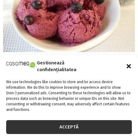
Desert: inghetata de afine
Gestionează
confidențialitatea
We use technologies like cookies to store and/or access device
information. We do this to improve browsing experience and to show
(non-) personalized ads. Consenting to these technologies will allow us to
process data such as browsing behavior or unique IDs on this site. Not
consenting or withdrawing consent, may adversely affect certain features
and functions.
S
e
a
ACCEPTĂ
S
r