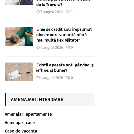
de la Trevora?
7 august 2026
0
Linie de credit sau împrumut
clasic: care variantă oferă
mai multă flexibilitate?
4 august 2026
0
Există aparate anti-gândaci și
ieftine, și bune?!
4 august 2026
0
AMENAJARI INTERIOARE
Amenajari apartamente
Amenajari case
Case de vacanta