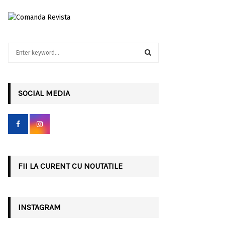
S
e
a
S
r
c
SOCIAL MEDIA
E
h
f
A
o
r
R
:
C
FII LA CURENT CU NOUTATILE
H
INSTAGRAM