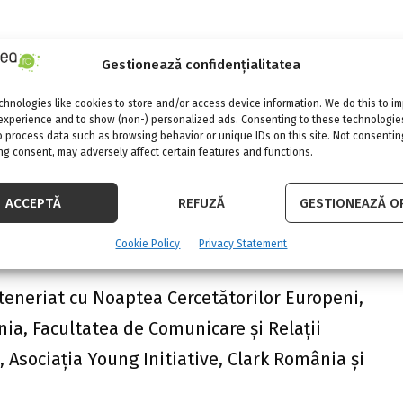
tale”
va aborda următoarele aspecte:
Gestionează confidențialitatea
e zi cu zi;
hnologies like cookies to store and/or access device information. We do this to i
experience and to show (non-) personalized ads. Consenting to these technologies
o process data such as browsing behavior or unique IDs on this site. Not consentin
g consent, may adversely affect certain features and functions.
mației. Cum să devii un fact-checker iscusit;
netică;
ACCEPTĂ
REFUZĂ
GESTIONEAZĂ OP
noaștem și ce putem face pentru siguranța
Cookie Policy
Privacy Statement
teneriat cu Noaptea Cercetătorilor Europeni,
a, Facultatea de Comunicare și Relații
 Asociația Young Initiative, Clark România și