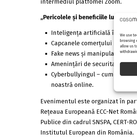
intermediul platfomei Zoom.
„Pericolele și beneficiile lumii digi
Inteligența artificială în viața d
We use tec
browsing 
Capcanele comerțului online;
allow us t
withdrawin
Fake news și manipularea infor
Amenințări de securitate ciber
Cyberbullyingul – cum îl recu
noastră online.
Evenimentul este organizat în par
Rețeaua Europeană ECC-Net Români
Publice din cadrul SNSPA, CERT-RO,
Institutul European din România.