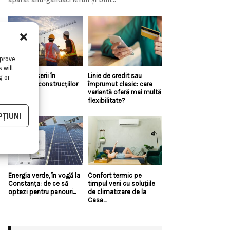
mprove
 will
Top 5 meserii în
Linie de credit sau
g or
domeniul construcțiilor
împrumut clasic: care
variantă oferă mai multă
flexibilitate?
ȚIUNI
Energia verde, în vogă la
Confort termic pe
Constanța: de ce să
timpul verii cu soluțiile
optezi pentru panouri...
de climatizare de la
Casa...