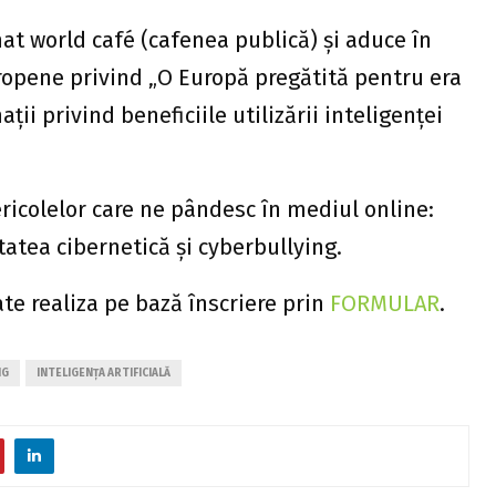
at world café (cafenea publică) și aduce în
ropene privind „O Europă pregătită pentru era
ții privind beneficiile utilizării inteligenței
ricolelor care ne pândesc în mediul online:
tatea cibernetică și cyberbullying.
ate realiza pe bază înscriere prin
FORMULAR
.
NG
INTELIGENȚA ARTIFICIALĂ