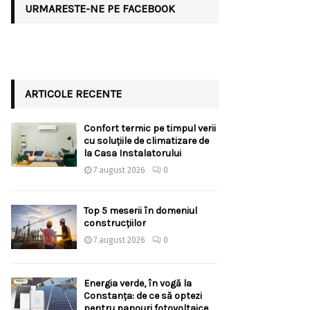
URMARESTE-NE PE FACEBOOK
ARTICOLE RECENTE
Confort termic pe timpul verii
cu soluțiile de climatizare de
la Casa Instalatorului
7 august 2026
0
Top 5 meserii în domeniul
construcțiilor
7 august 2026
0
Energia verde, în vogă la
Constanța: de ce să optezi
pentru panouri fotovoltaice