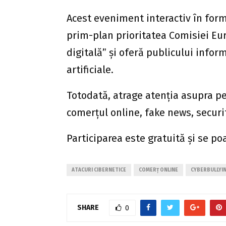
Acest eveniment interactiv în form
prim-plan prioritatea Comisiei Eu
digitală” și oferă publicului informa
artificiale.
Totodată, atrage atenția asupra pe
comerțul online, fake news, securi
Participarea este gratuită și se po
ATACURI CIBERNETICE
COMERȚ ONLINE
CYBERBULLYI
SHARE
0