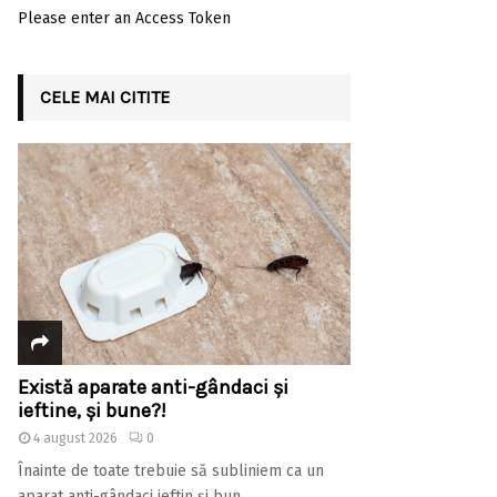
Please enter an Access Token
CELE MAI CITITE
Există aparate anti-gândaci și
ieftine, și bune?!
4 august 2026
0
Înainte de toate trebuie să subliniem ca un
aparat anti-gândaci ieftin și bun...