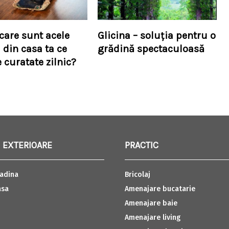
 care sunt acele
Glicina – soluția pentru o
 din casa ta ce
grădină spectaculoasă
 curatate zilnic?
 EXTERIOARE
PRACTIC
adina
Bricolaj
asa
Amenajare bucatarie
Amenajare baie
Amenajare living