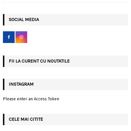
a
S
r
c
SOCIAL MEDIA
E
h
f
A
o
r
R
:
C
FII LA CURENT CU NOUTATILE
H
INSTAGRAM
Please enter an Access Token
CELE MAI CITITE