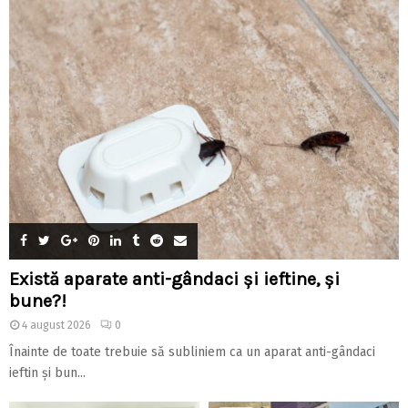
Există aparate anti-gândaci și ieftine, și
bune?!
4 august 2026
0
Înainte de toate trebuie să subliniem ca un aparat anti-gândaci
ieftin și bun...