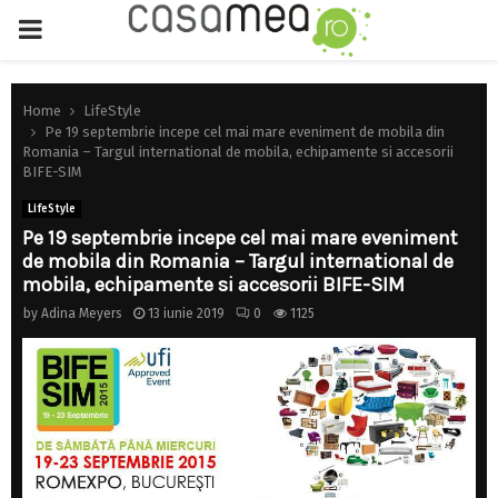
PRIMARY
MENU
Home
LifeStyle
Pe 19 septembrie incepe cel mai mare eveniment de mobila din
Romania – Targul international de mobila, echipamente si accesorii
BIFE-SIM
LifeStyle
Pe 19 septembrie incepe cel mai mare eveniment
de mobila din Romania – Targul international de
mobila, echipamente si accesorii BIFE-SIM
by
Adina Meyers
13 iunie 2019
0
1125