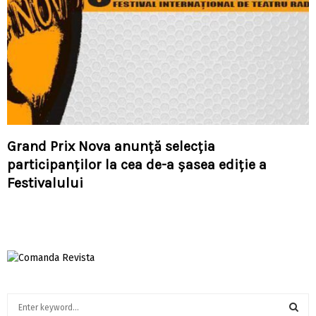
Grand Prix Nova anunţă selecţia
participanţilor la cea de-a şasea ediţie a
Festivalului
S
e