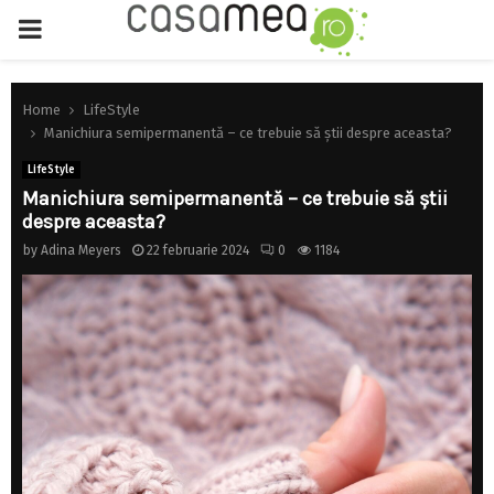
PRIMARY
MENU
Home
LifeStyle
Manichiura semipermanentă – ce trebuie să știi despre aceasta?
LifeStyle
Manichiura semipermanentă – ce trebuie să știi
despre aceasta?
by
Adina Meyers
22 februarie 2024
0
1184