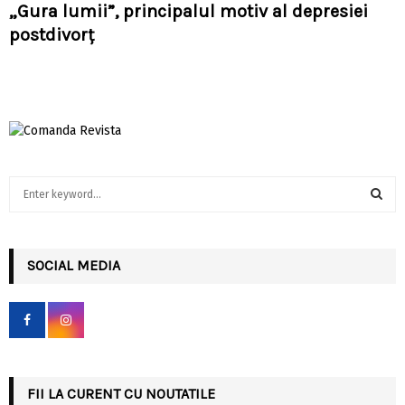
„Gura lumii”, principalul motiv al depresiei
postdivorţ
S
e
a
S
r
c
SOCIAL MEDIA
E
h
f
A
o
r
R
:
C
FII LA CURENT CU NOUTATILE