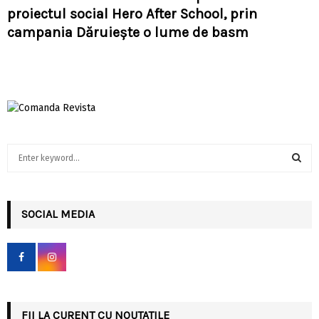
proiectul social Hero After School, prin
campania Dăruiește o lume de basm
S
e
a
S
r
c
SOCIAL MEDIA
E
h
f
A
o
r
R
:
C
FII LA CURENT CU NOUTATILE