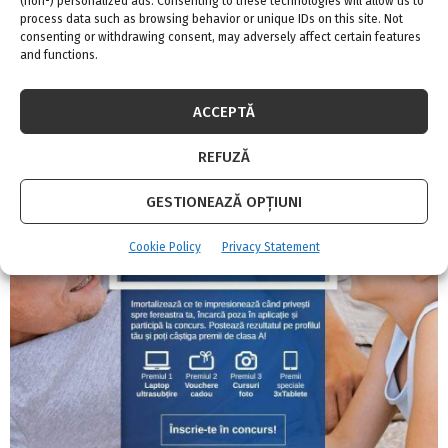
(non-) personalized ads. Consenting to these technologies will allow us to
process data such as browsing behavior or unique IDs on this site. Not
consenting or withdrawing consent, may adversely affect certain features
and functions.
ACCEPTĂ
Miele deschide cel de-al patrulea showroom
REFUZĂ
propriu, în Timișoara
GESTIONEAZĂ OPȚIUNI
Cookie Policy
Privacy Statement