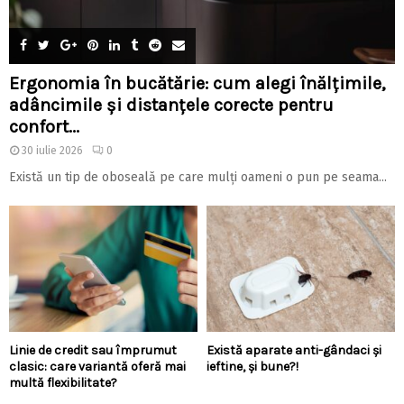
Ergonomia în bucătărie: cum alegi înălțimile,
adâncimile și distanțele corecte pentru
confort...
30 iulie 2026
0
Există un tip de oboseală pe care mulți oameni o pun pe seama...
Linie de credit sau împrumut
Există aparate anti-gândaci și
clasic: care variantă oferă mai
ieftine, și bune?!
multă flexibilitate?