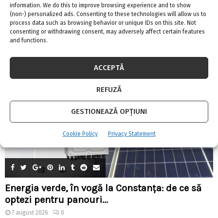
information. We do this to improve browsing experience and to show
(non-) personalized ads. Consenting to these technologies will allow us to
CELE MAI CITITE
process data such as browsing behavior or unique IDs on this site. Not
consenting or withdrawing consent, may adversely affect certain features
and functions.
ACCEPTĂ
REFUZĂ
GESTIONEAZĂ OPȚIUNI
Cookie Policy
Privacy Statement
Energia verde, în vogă la Constanța: de ce să
optezi pentru panouri...
7 august 2026
0