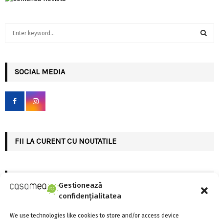
S
e
a
S
r
c
SOCIAL MEDIA
E
h
f
A
o
r
R
:
C
FII LA CURENT CU NOUTATILE
H
INSTAGRAM
Gestionează
confidențialitatea
Please enter an Access Token
We use technologies like cookies to store and/or access device