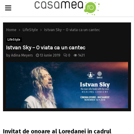
PRIMARY
MENU
Home
LifeStyle
Istvan Sky – O viata ca un cantec
LifeStyle
Istvan Sky – O viata ca un cantec
by
Adina Meyers
13 iunie 2019
0
1431
Invitat de onoare al Loredanei in cadrul