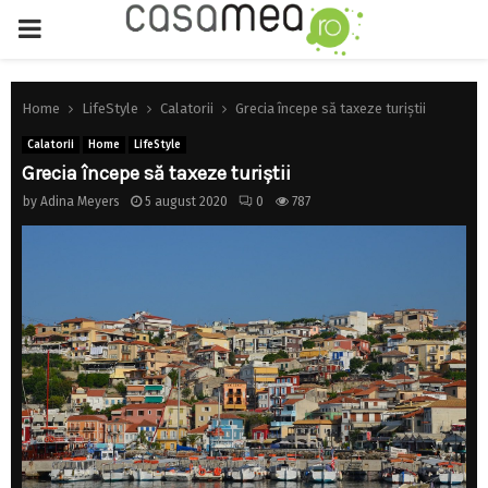
PRIMARY
MENU
Home
LifeStyle
Calatorii
Grecia începe să taxeze turiștii
Calatorii
Home
LifeStyle
Grecia începe să taxeze turiștii
by
Adina Meyers
5 august 2020
0
787