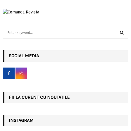
S
e
a
S
r
c
SOCIAL MEDIA
E
h
f
A
o
r
R
:
C
FII LA CURENT CU NOUTATILE
H
INSTAGRAM