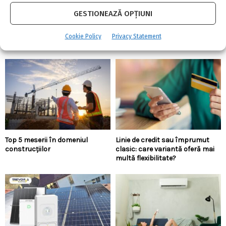
bune?!
GESTIONEAZĂ OPȚIUNI
4 august 2026
0
Înainte de toate trebuie să subliniem ca un aparat anti-gândaci
Cookie Policy
Privacy Statement
ieftin și bun...
Top 5 meserii în domeniul
Linie de credit sau împrumut
construcțiilor
clasic: care variantă oferă mai
multă flexibilitate?