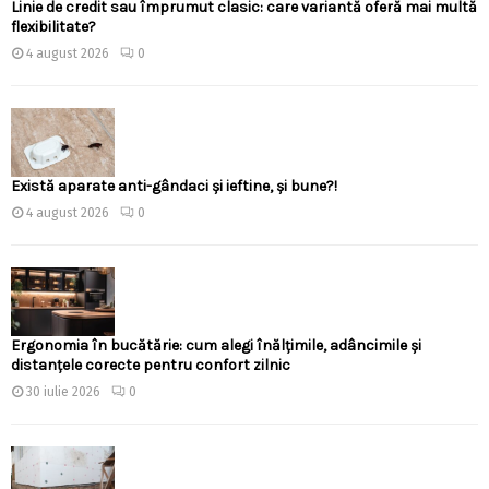
Linie de credit sau împrumut clasic: care variantă oferă mai multă
flexibilitate?
4 august 2026
0
Există aparate anti-gândaci și ieftine, și bune?!
4 august 2026
0
Ergonomia în bucătărie: cum alegi înălțimile, adâncimile și
distanțele corecte pentru confort zilnic
30 iulie 2026
0