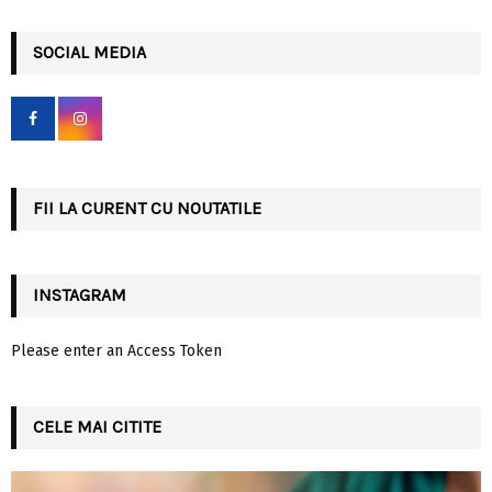
a
S
r
c
SOCIAL MEDIA
E
h
f
A
o
r
R
:
C
FII LA CURENT CU NOUTATILE
H
INSTAGRAM
Please enter an Access Token
CELE MAI CITITE