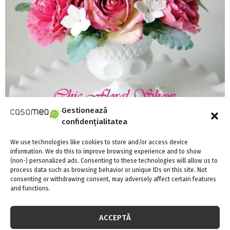
Gestionează
confidențialitatea
We use technologies like cookies to store and/or access device
Cea mai chic expozitie de design floral!
information. We do this to improve browsing experience and to show
(non-) personalized ads. Consenting to these technologies will allow us to
process data such as browsing behavior or unique IDs on this site. Not
consenting or withdrawing consent, may adversely affect certain features
and functions.
ACCEPTĂ