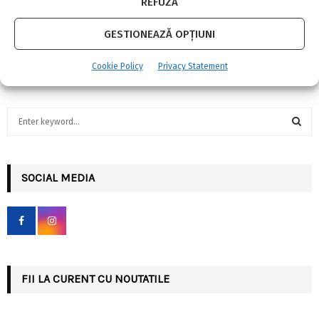
REFUZĂ
GESTIONEAZĂ OPȚIUNI
Cookie Policy
Privacy Statement
S
e
a
S
r
c
SOCIAL MEDIA
E
h
f
A
o
r
R
:
C
FII LA CURENT CU NOUTATILE
H