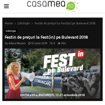
PRIMARY
MENU
Home
LifeStyle
Festin de prețuri la Fest(in) pe Bulevard 2018
LifeStyle
Festin de prețuri la Fest(in) pe Bulevard 2018
by
Adina Meyers
13 iunie 2019
0
904