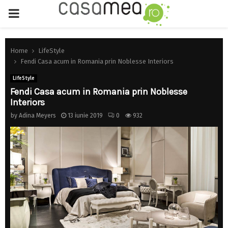
PRIMARY
MENU
Home
LifeStyle
Fendi Casa acum in Romania prin Noblesse Interiors
LifeStyle
Fendi Casa acum in Romania prin Noblesse
Interiors
by
Adina Meyers
13 iunie 2019
0
932