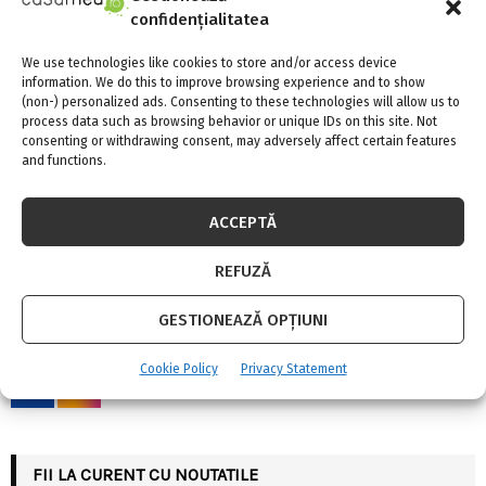
Reading Gives You Power – parteneriat Nemira
confidențialitatea
și 5 to go
We use technologies like cookies to store and/or access device
information. We do this to improve browsing experience and to show
(non-) personalized ads. Consenting to these technologies will allow us to
process data such as browsing behavior or unique IDs on this site. Not
consenting or withdrawing consent, may adversely affect certain features
and functions.
ACCEPTĂ
S
e
REFUZĂ
a
S
r
c
GESTIONEAZĂ OPȚIUNI
SOCIAL MEDIA
E
h
f
A
Cookie Policy
Privacy Statement
o
r
R
:
C
FII LA CURENT CU NOUTATILE