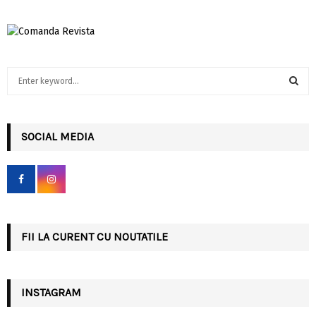
S
e
a
S
r
c
SOCIAL MEDIA
E
h
f
A
o
r
R
:
C
FII LA CURENT CU NOUTATILE
H
INSTAGRAM