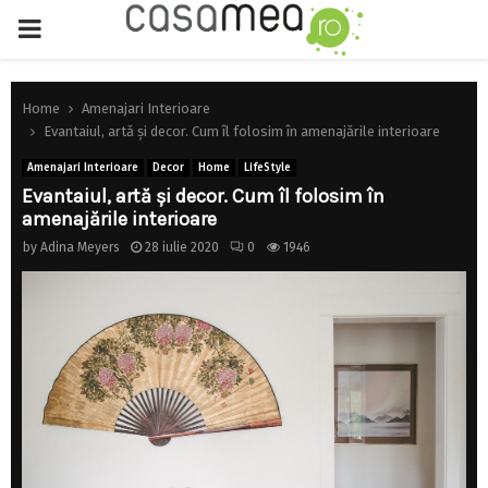
PRIMARY
MENU
Home
Amenajari Interioare
Evantaiul, artă și decor. Cum îl folosim în amenajările interioare
Amenajari Interioare
Decor
Home
LifeStyle
Evantaiul, artă și decor. Cum îl folosim în
amenajările interioare
by
Adina Meyers
28 iulie 2020
0
1946