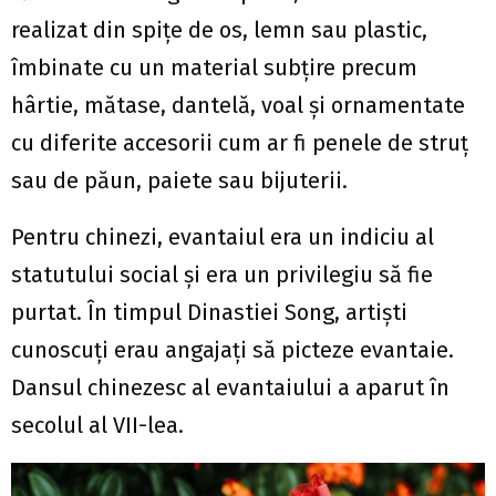
realizat din spițe de os, lemn sau plastic,
îmbinate cu un material subțire precum
hârtie, mătase, dantelă, voal și ornamentate
cu diferite accesorii cum ar fi penele de struț
sau de păun, paiete sau bijuterii.
Pentru chinezi, evantaiul era un indiciu al
statutului social și era un privilegiu să fie
purtat. În timpul Dinastiei Song, artiști
cunoscuți erau angajați să picteze evantaie.
Dansul chinezesc al evantaiului a aparut în
secolul al VII-lea.