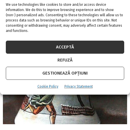
We use technologies like cookies to store and/or access device
information. We do this to improve browsing experience and to show
(non-) personalized ads. Consenting to these technologies will allow us to
process data such as browsing behavior or unique IDs on this site. Not
Și renii Moșului te pot ajuta să ai un Crăciun
consenting or withdrawing consent, may adversely affect certain features
minunat
and functions.
ACCEPTĂ
REFUZĂ
GESTIONEAZĂ OPȚIUNI
Cookie Policy
Privacy Statement