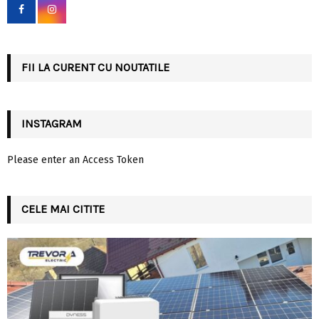
o
r
R
:
C
FII LA CURENT CU NOUTATILE
H
INSTAGRAM
Please enter an Access Token
CELE MAI CITITE