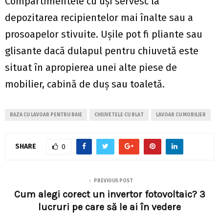
Compartimentele cu uși servesc la
depozitarea recipientelor mai înalte sau a
prosoapelor stivuite. Ușile pot fi pliante sau
glisante dacă dulapul pentru chiuvetă este
situat în apropierea unei alte piese de
mobilier, cabină de duș sau toaletă.
BAZA CU LAVOAR PENTRU BAIE
CHIUVETELE CU BLAT
LAVOAR CU MOBILIER
SHARE
0
PREVIOUS POST
Cum alegi corect un invertor fotovoltaic? 3
lucruri pe care să le ai în vedere