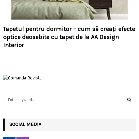
Tapetul pentru dormitor – cum să creați efecte
optice deosebite cu tapet de la AA Design
Interior
S
e
a
S
r
c
SOCIAL MEDIA
E
h
f
A