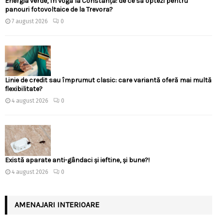
Energia verde, în vogă la Constanța: de ce să optezi pentru
panouri fotovoltaice de la Trevora?
7 august 2026
0
Linie de credit sau împrumut clasic: care variantă oferă mai multă
flexibilitate?
4 august 2026
0
Există aparate anti-gândaci și ieftine, și bune?!
4 august 2026
0
AMENAJARI INTERIOARE