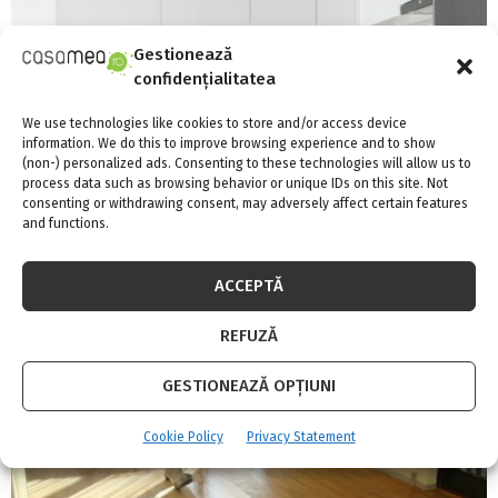
Gestionează
confidențialitatea
We use technologies like cookies to store and/or access device
information. We do this to improve browsing experience and to show
(non-) personalized ads. Consenting to these technologies will allow us to
process data such as browsing behavior or unique IDs on this site. Not
consenting or withdrawing consent, may adversely affect certain features
and functions.
Securizează fiecare încăpere cu priza cu
ACCEPTĂ
întrerupător aplicată, de la sercomelectric.ro
REFUZĂ
GESTIONEAZĂ OPȚIUNI
Cookie Policy
Privacy Statement