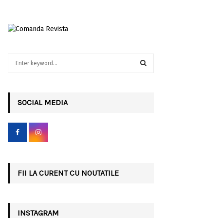
S
e
a
S
r
c
SOCIAL MEDIA
E
h
f
A
o
r
R
:
C
FII LA CURENT CU NOUTATILE
H
INSTAGRAM