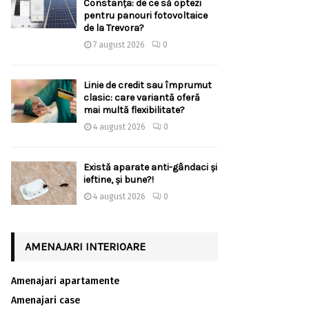
Constanța: de ce să optezi
pentru panouri fotovoltaice
de la Trevora?
7 august 2026
0
Linie de credit sau împrumut
clasic: care variantă oferă
mai multă flexibilitate?
4 august 2026
0
Există aparate anti-gândaci și
ieftine, și bune?!
4 august 2026
0
AMENAJARI INTERIOARE
Amenajari apartamente
Amenajari case