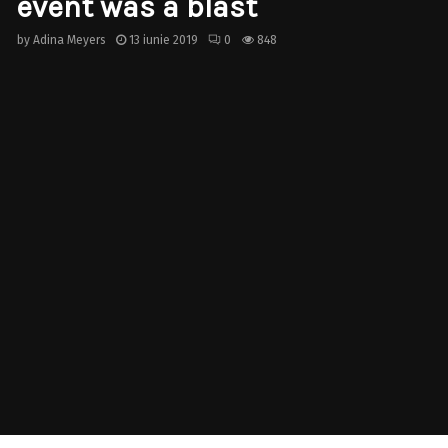
event was a blast
by
Adina Meyers
13 iunie 2019
0
848