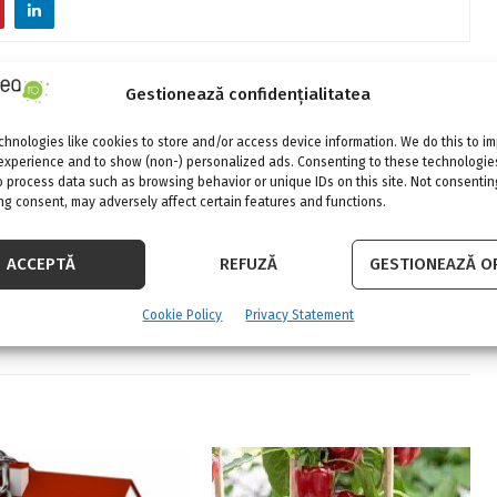
NEXT POST
Gestionează confidențialitatea
a
Advertorial: Cum sa iti redecorezi
hnologies like cookies to store and/or access device information. We do this to i
apartamentul fara sa cheltui o avere
experience and to show (non-) personalized ads. Consenting to these technologies
o process data such as browsing behavior or unique IDs on this site. Not consentin
g consent, may adversely affect certain features and functions.
ACCEPTĂ
REFUZĂ
GESTIONEAZĂ OP
Cookie Policy
Privacy Statement