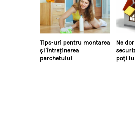
Tips-uri pentru montarea
Ne dor
şi întreţinerea
securi
parchetului
poţi l