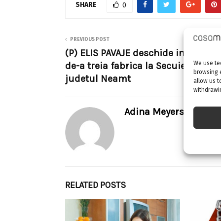
SHARE
0
PREVIOUS POST
(P) ELIS PAVAJE deschide in 2017 ce
We use tec
de-a treia fabrica la Secuienii Noi,
browsing 
judetul Neamt
allow us t
withdrawin
Adina Meyers
RELATED POSTS