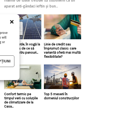
Înainte de toate trebuie să subliniem ca un
aparat anti-gândaci ieftin și bun...
mprove
 will
g or
Energia verde, în vogă la
Linie de credit sau
Constanța: de ce să
împrumut clasic: care
optezi pentru panouri...
variantă oferă mai multă
flexibilitate?
ȚIUNI
Confort termic pe
Top 5 meserii în
timpul verii cu soluțiile
domeniul construcțiilor
de climatizare de la
Casa...