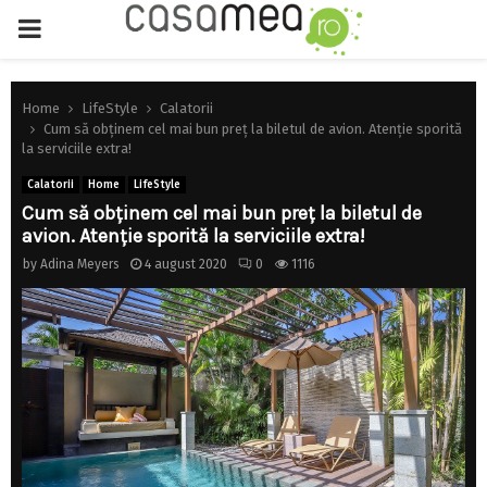
PRIMARY
MENU
Home
LifeStyle
Calatorii
Cum să obținem cel mai bun preț la biletul de avion. Atenție sporită
la serviciile extra!
Calatorii
Home
LifeStyle
Cum să obținem cel mai bun preț la biletul de
avion. Atenție sporită la serviciile extra!
by
Adina Meyers
4 august 2020
0
1116