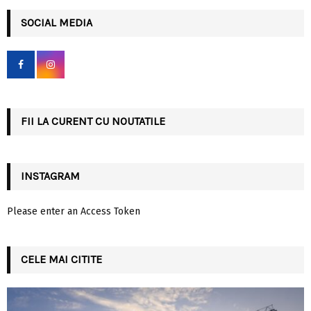
r
c
SOCIAL MEDIA
E
h
f
A
o
r
R
:
C
FII LA CURENT CU NOUTATILE
H
INSTAGRAM
Please enter an Access Token
CELE MAI CITITE