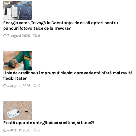
Energia verde, în vogă la Constanța: de ce să optezi pentru
panouri fotovoltaice de la Trevora?
7 august 2026
0
Linie de credit sau împrumut clasic: care variantă oferă mai multă
flexibilitate?
4 august 2026
0
Există aparate anti-gândaci și ieftine, și bune?!
4 august 2026
0