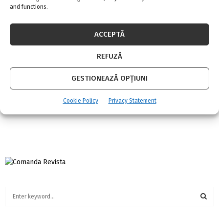
and functions.
ACCEPTĂ
REFUZĂ
GESTIONEAZĂ OPȚIUNI
Celebra casa de licitaţii Sotheby’s intră în
Cookie Policy
Privacy Statement
România
S
e
a
S