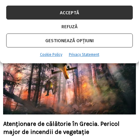
ACCEPTĂ
5 produse indispensabile pentru gradina ta
REFUZĂ
GESTIONEAZĂ OPȚIUNI
Cookie Policy
Privacy Statement
Atenționare de călătorie în Grecia. Pericol
major de incendii de vegetaţie