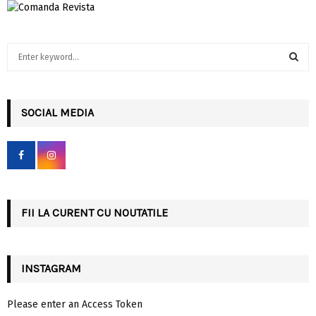
S
e
a
S
r
c
SOCIAL MEDIA
E
h
f
A
o
r
R
:
C
FII LA CURENT CU NOUTATILE
H
INSTAGRAM
Please enter an Access Token