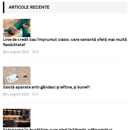
ARTICOLE RECENTE
Linie de credit sau împrumut clasic: care variantă oferă mai multă
flexibilitate?
4 august 2026
0
Există aparate anti-gândaci și ieftine, și bune?!
4 august 2026
0
Ergonomia în bucătărie: cum alegi înălțimile, adâncimile și