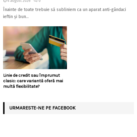
4 august 2026
0
Înainte de toate trebuie să subliniem ca un aparat anti-gândaci
ieftin și bun...
Linie de credit sau împrumut
clasic: care variantă oferă mai
multă flexibilitate?
URMARESTE-NE PE FACEBOOK