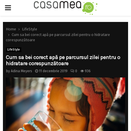
PRIMARY
MENU
Home
LifeStyle
Cum sa bei corect apă pe parcursul zilei pentru o hidratare
corespunzătoare
LifeStyle
Cum sa bei corect apă pe parcursul zilei pentru o
hidratare corespunzătoare
by
Adina Meyers
11 decembrie 2019
0
936